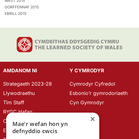
AWST 2015
GORFFENNAF 2015
EBRILL 2015
AMDANOM NI
Y CYMRODYR
Strategaeth 2023-28
Cymrodyr Cyfredol
Llywodraethu
Esbonio’r gymrodoriaeth
Tîm Staff
Cyn Gymrodyr
RYGC Hafan
×
Canllawiau brandio
Mae'r wefan hon yn
defnyddio cwcis
Ein Hanes