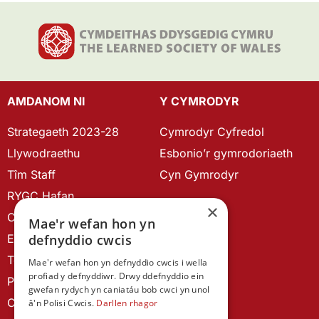
AMDANOM NI
Y CYMRODYR
Strategaeth 2023-28
Cymrodyr Cyfredol
Llywodraethu
Esbonio’r gymrodoriaeth
Tîm Staff
Cyn Gymrodyr
RYGC Hafan
×
Canllawiau brandio
Mae'r wefan hon yn
Ein Hanes
defnyddio cwcis
Telerau ac Amodau
Mae'r wefan hon yn defnyddio cwcis i wella
profiad y defnyddiwr. Drwy ddefnyddio ein
Polisi Preifatrwydd
gwefan rydych yn caniatáu bob cwci yn unol
Cysylltu â ni
â'n Polisi Cwcis.
Darllen rhagor