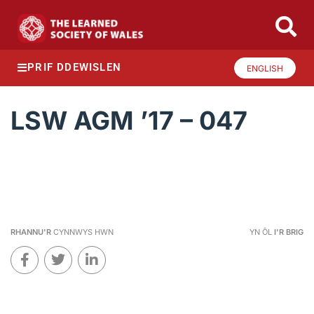
PRIF DDEWISLEN
ENGLISH
LSW AGM ’17 – 047
RHANNU'R
CYNNWYS HWN
YN ÔL
I'R BRIG