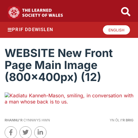
PRIF DDEWISLEN
ENGLISH
WEBSITE New Front
Page Main Image
(800x400px) (12)
RHANNU'R
CYNNWYS HWN
YN ÔL
I'R BRIG