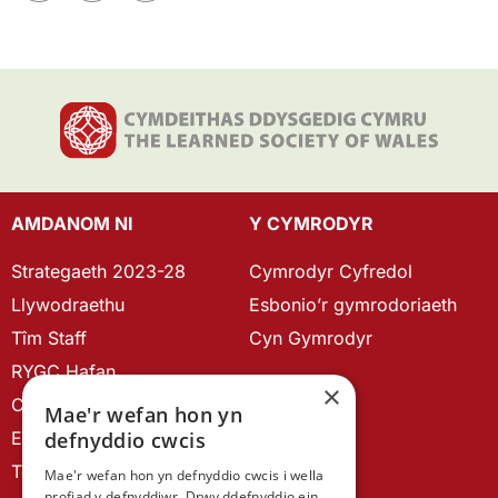
AMDANOM NI
Y CYMRODYR
Strategaeth 2023-28
Cymrodyr Cyfredol
Llywodraethu
Esbonio’r gymrodoriaeth
Tîm Staff
Cyn Gymrodyr
RYGC Hafan
×
Canllawiau brandio
Mae'r wefan hon yn
Ein Hanes
defnyddio cwcis
Telerau ac Amodau
Mae'r wefan hon yn defnyddio cwcis i wella
profiad y defnyddiwr. Drwy ddefnyddio ein