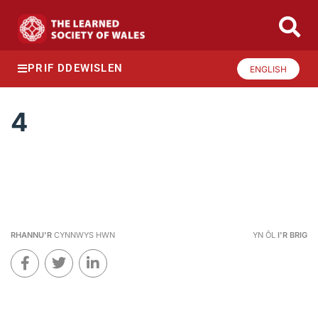
PRIF DDEWISLEN
ENGLISH
4
RHANNU'R
CYNNWYS HWN
YN ÔL
I'R BRIG