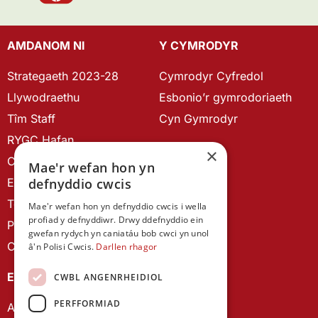
AMDANOM NI
Y CYMRODYR
Strategaeth 2023-28
Cymrodyr Cyfredol
Llywodraethu
Esbonio’r gymrodoriaeth
Tîm Staff
Cyn Gymrodyr
RYGC Hafan
×
Canllawiau brandio
Mae'r wefan hon yn
defnyddio cwcis
Ein Hanes
Telerau ac Amodau
Mae'r wefan hon yn defnyddio cwcis i wella
profiad y defnyddiwr. Drwy ddefnyddio ein
Polisi Preifatrwydd
gwefan rydych yn caniatáu bob cwci yn unol
Cysylltu â ni
â'n Polisi Cwcis.
Darllen rhagor
EIN CYHOEDDIADAU
CWBL ANGENRHEIDIOL
PERFFORMIAD
Astudiaethau Cymreig