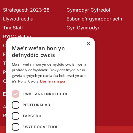
Strategaeth 2023-28
Cymrodyr Cyfredol
Llywodraethu
Esbonio’r gymrodoriaeth
Tîm Staff
Cyn Gymrodyr
RYGC Hafan
×
Canllawiau brandio
Mae'r wefan hon yn
defnyddio cwcis
Ein Hanes
Telerau ac Amodau
Mae'r wefan hon yn defnyddio cwcis i wella
profiad y defnyddiwr. Drwy ddefnyddio ein
Polisi Preifatrwydd
gwefan rydych yn caniatáu bob cwci yn unol
Cysylltu â ni
â'n Polisi Cwcis.
Darllen rhagor
EIN CYHOEDDIADAU
CWBL ANGENRHEIDIOL
PERFFORMIAD
Astudiaethau Cymreig
Rhwydwaith Ymchwil Gyrfa Cynnar
TARGEDU
SWYDDOGAETHOL