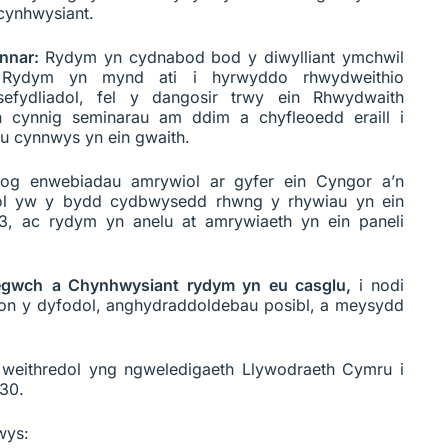
 cynhwysiant.
ynnar:
Rydym yn cydnabod bod y diwylliant ymchwil
Rydym yn mynd ati i hyrwyddo rhwydweithio
-sefydliadol, fel y dangosir trwy ein Rhwydwaith
n cynnig seminarau am ddim a chyfleoedd eraill i
u cynnwys yn ein gwaith.
og enwebiadau amrywiol ar gyfer ein Cyngor a’n
ol yw y bydd cydbwysedd rhwng y rhywiau yn ein
3, ac rydym yn anelu at amrywiaeth yn ein paneli
Tegwch
a Chynhwysiant rydym yn eu casglu,
i nodi
on y dyfodol, anghydraddoldebau posibl, a meysydd
weithredol yng ngweledigaeth Llywodraeth Cymru i
030.
wys: