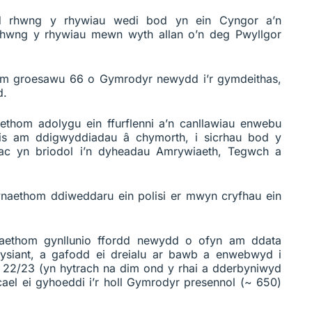
 rhwng y rhywiau wedi bod yn ein Cyngor a’n
hwng y rhywiau mewn wyth allan o’n deg Pwyllgor
m groesawu 66 o Gymrodyr newydd i’r gymdeithas,
d.
thom adolygu ein ffurflenni a’n canllawiau enwebu
cais am ddigwyddiadau â chymorth, i sicrhau bod y
 ac yn briodol i’n dyheadau Amrywiaeth, Tegwch a
aethom ddiweddaru ein polisi er mwyn cryfhau ein
aethom gynllunio ffordd newydd o ofyn am ddata
siant, a gafodd ei dreialu ar bawb a enwebwyd i
22/23 (yn hytrach na dim ond y rhai a dderbyniwyd
ael ei gyhoeddi i’r holl Gymrodyr presennol (~ 650)