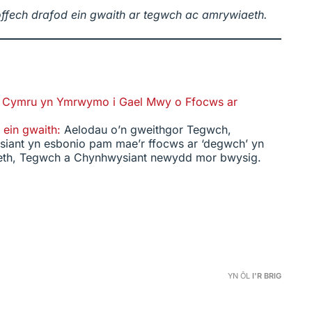
ffech drafod ein gwaith ar tegwch ac amrywiaeth.
 Cymru yn Ymrwymo i Gael Mwy o Ffocws ar
 ein gwaith
:
Aelodau o’n gweithgor Tegwch,
iant yn esbonio pam mae’r ffocws ar ‘degwch’ yn
eth, Tegwch a Chynhwysiant newydd mor bwysig.
YN ÔL
I'R BRIG