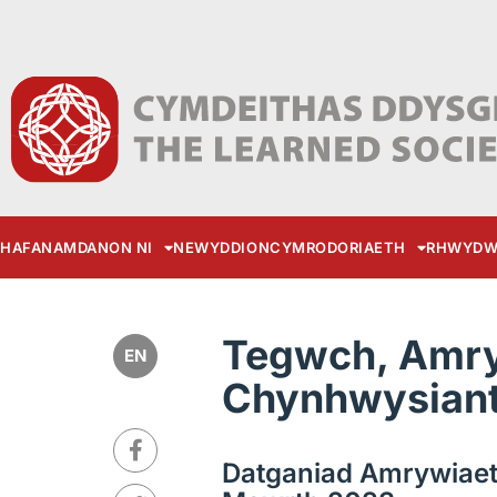
HAFAN
AMDANON NI
NEWYDDION
CYMRODORIAETH
RHWYDW
Tegwch, Amry
EN
Chynhwysian
Datganiad Amrywiae