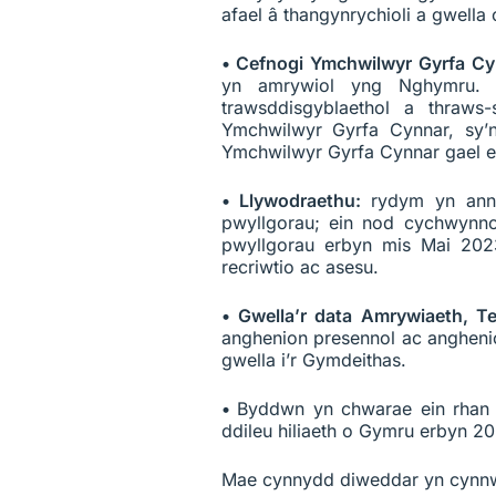
afael â thangynrychioli a gwella
• Cefnogi Ymchwilwyr Gyrfa C
yn amrywiol yng Nghymru. 
trawsddisgyblaethol a thraws
Ymchwilwyr Gyrfa Cynnar, sy’
Ymchwilwyr Gyrfa Cynnar gael e
• Llywodraethu:
rydym yn ann
pwyllgorau; ein nod cychwynn
pwyllgorau erbyn mis Mai 202
recriwtio ac asesu.
• Gwella’r data Amrywiaeth, 
anghenion presennol ac angheni
gwella i’r Gymdeithas.
•
Byddwn yn chwarae ein rhan 
ddileu hiliaeth o Gymru erbyn 2
Mae cynnydd diweddar yn cynn