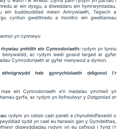
wy o waith i’w wneud. Dyma pam rydym yn parhau i
ithredu ar ein dysgu, a diweddaru ein hymrwymiadau.
u ein buddsoddiad mewn Amrywiaeth, Tegwch a
gu cynllun gweithredu a monitro ein gwelliannau
sennol yn cynnwys:
 rhywiau ymhlith ein Cymrodoriaeth:
rydym yn tynnu
r benywaidd, ac rydym wedi gosod targed ar gyfer
adau Cymrodoriaeth ar gyfer menywod a dynion.
hnigrwydd heb gynrychiolaeth ddigonol i’r
:
mae ein Cymrodoriaeth a’n medalau ymchwil yn
hamau gyrfa, ac rydym yn llofnodwyr y
Datganiad ar
dau:
rydym yn ceisio cael paneli a chynulleidfaoedd o
wyddiad sydd yn cael eu harwain gan y Gymdeithas,
fnwyr digwyddiadau rydym yn eu cefnogi i fynd i’r