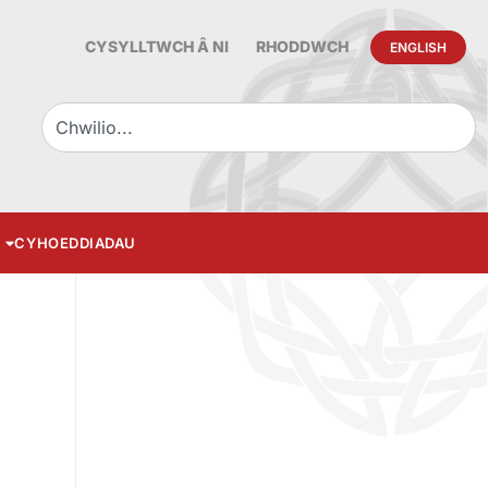
CYSYLLTWCH Â NI
RHODDWCH
ENGLISH
CYHOEDDIADAU