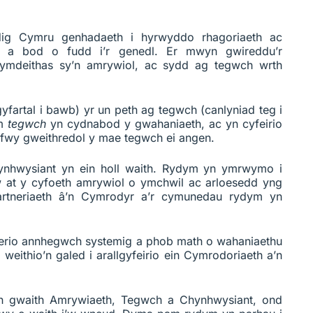
g Cymru genhadaeth i hyrwyddo rhagoriaeth ac
u, a bod o fudd i’r genedl. Er mwyn gwireddu’r
mdeithas sy’n amrywiol, ac sydd ag tegwch wrth
yfartal i bawb) yr un peth ag tegwch (canlyniad teg i
m
tegwch
yn cydnabod y gwahaniaeth, ac yn cyfeirio
 fwy gweithredol y mae tegwch ei angen.
gynhwysiant yn ein holl waith. Rydym yn ymrwymo i
lw at y cyfoeth amrywiol o ymchwil ac arloesedd yng
rtneriaeth â’n Cymrodyr a’r cymunedau rydym yn
erio annhegwch systemig a phob math o wahaniaethu
weithio’n galed i arallgyfeirio ein Cymrodoriaeth a’n
n gwaith Amrywiaeth, Tegwch a Chynhwysiant, ond