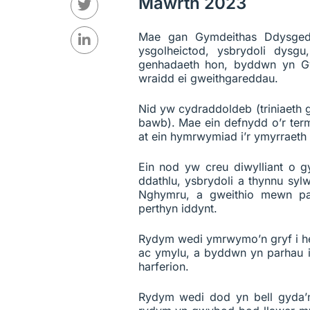
Mawrth 2023
Mae gan Gymdeithas Ddysgedi
ysgolheictod, ysbrydoli dysg
genhadaeth hon, byddwn yn Gy
wraidd ei gweithgareddau.
Nid yw cydraddoldeb (triniaeth g
bawb). Mae ein defnydd o’r ter
at ein hymrwymiad i’r ymyrraeth
Ein nod yw creu diwylliant o 
ddathlu, ysbrydoli a thynnu sy
Nghymru, a gweithio mewn pa
perthyn iddynt.
Rydym wedi ymrwymo’n gryf i h
ac ymylu, a byddwn yn parhau i 
harferion.
Rydym wedi dod yn bell gyda’