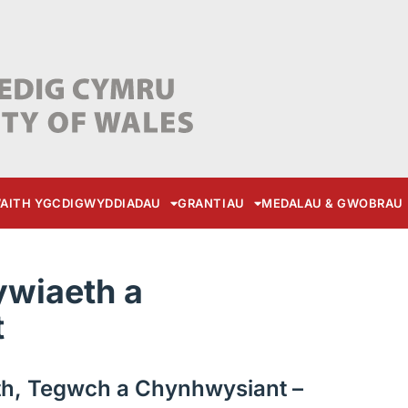
AITH YGC
DIGWYDDIADAU
GRANTIAU
MEDALAU & GWOBRAU
wiaeth a
t
th, Tegwch a Chynhwysiant
–