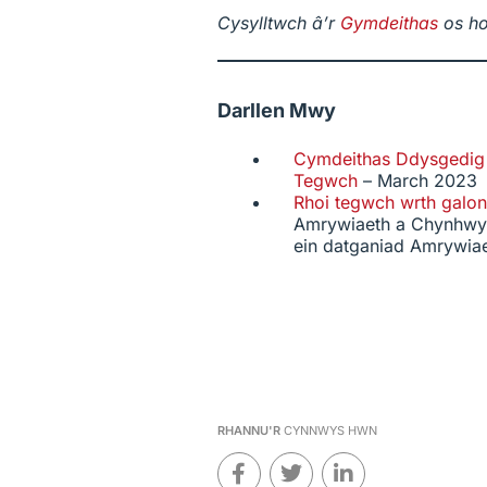
Cysylltwch â’r
Gymdeithas
os ho
Darllen Mwy
Cymdeithas Ddysgedig
Tegwch
– March 2023
Rhoi tegwch wrth galon
Amrywiaeth a Chynhwys
ein datganiad Amrywia
RHANNU'R
CYNNWYS HWN