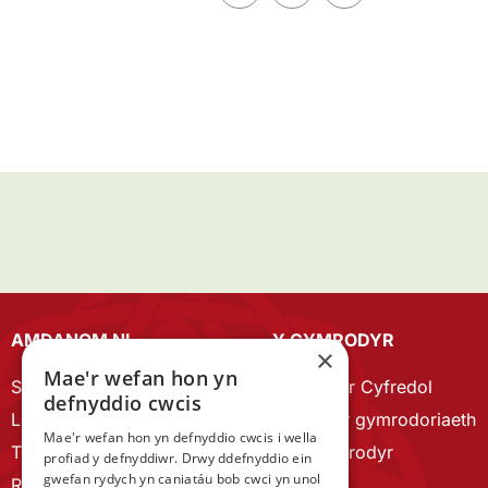
AMDANOM NI
Y CYMRODYR
×
Mae'r wefan hon yn
Strategaeth 2023-28
Cymrodyr Cyfredol
defnyddio cwcis
Llywodraethu
Esbonio’r gymrodoriaeth
Mae'r wefan hon yn defnyddio cwcis i wella
Tîm Staff
Cyn Gymrodyr
profiad y defnyddiwr. Drwy ddefnyddio ein
gwefan rydych yn caniatáu bob cwci yn unol
RYGC Hafan