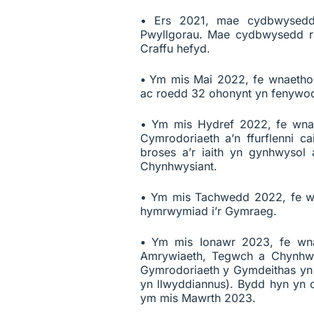
• Ers 2021, mae cydbwysedd
Pwyllgorau. Mae cydbwysedd r
Craffu hefyd.
•
Ym mis Mai 2022, fe wnaetho
ac roedd 32 ohonynt yn fenywo
• Ym mis Hydref 2022, fe wnae
Cymrodoriaeth a’n ffurflenni 
broses a’r iaith yn gynhwysol
Chynhwysiant.
• Ym mis Tachwedd 2022, fe wn
hymrwymiad i’r Gymraeg.
•
Ym mis Ionawr 2023, fe wn
Amrywiaeth, Tegwch a Chynhwy
Gymrodoriaeth y Gymdeithas yn 
yn llwyddiannus). Bydd hyn yn c
ym mis Mawrth 2023.