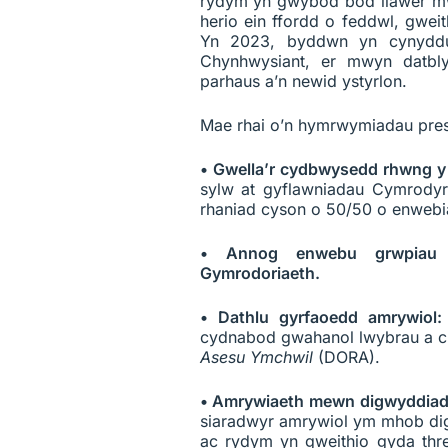
rydym yn gwybod bod llawer m
herio ein ffordd o feddwl, gwe
Yn 2023, byddwn yn cynydd
Chynhwysiant, er mwyn datbly
parhaus a’n newid ystyrlon.
Mae rhai o’n hymrwymiadau pre
• Gwella’r cydbwysedd rhwng y
sylw at gyflawniadau Cymrody
rhaniad cyson o 50/50 o enwebi
• Annog enwebu grwpiau et
Gymrodoriaeth.
• Dathlu gyrfaoedd amrywiol
cydnabod gwahanol lwybrau a c
Asesu Ymchwil
(DORA).
• Amrywiaeth mewn digwyddia
siaradwyr amrywiol ym mhob dig
ac rydym yn gweithio gyda thre