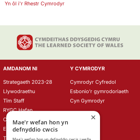
Yn ôl i'r Rhestr Cymrodyr
AMDANOM NI
Y CYMRODYR
Strategaeth 2023-28
Cymrodyr Cyfredol
Llywodraethu
Esbonio’r gymrodoriaeth
Tîm Staff
Cyn Gymrodyr
RYGC Hafan
×
Canllawiau brandio
Mae'r wefan hon yn
defnyddio cwcis
Ein Hanes
Telerau ac Amodau
Mae'r wefan hon yn defnyddio cwcis i wella