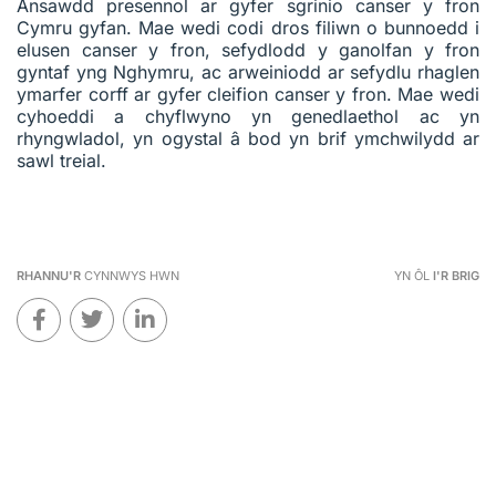
Ansawdd presennol ar gyfer sgrinio canser y fron
Cymru gyfan. Mae wedi codi dros filiwn o bunnoedd i
elusen canser y fron, sefydlodd y ganolfan y fron
gyntaf yng Nghymru, ac arweiniodd ar sefydlu rhaglen
ymarfer corff ar gyfer cleifion canser y fron. Mae wedi
cyhoeddi a chyflwyno yn genedlaethol ac yn
rhyngwladol, yn ogystal â bod yn brif ymchwilydd ar
sawl treial.
RHANNU'R
CYNNWYS HWN
YN ÔL
I'R BRIG