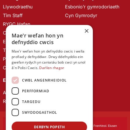
Llywodraethu
Esbonio’r gymrodoriaeth
Tîm Staff
Cyn Gymrodyr
RYGC Hafan
×
Canllawiau brandio
Mae'r wefan hon yn
defnyddio cwcis
Ein Hanes
Telerau ac Amodau
Mae'r wefan hon yn defnyddio cwcis i wella
profiad y defnyddiwr. Drwy ddefnyddio ein
Polisi Preifatrwydd
gwefan rydych yn caniatáu bob cwci yn unol
Cysylltu â ni
â'n Polisi Cwcis.
Darllen rhagor
EIN CYHOEDDIADAU
CWBL ANGENRHEIDIOL
PERFFORMIAD
Astudiaethau Cymreig
Rhwydwaith Ymchwil Gyrfa Cynnar
TARGEDU
SWYDDOGAETHOL
Cymdeithas Ddysgedig Cymru
, corfforedig drwy Siarter Frenhinol. Elusen
DERBYN POPETH