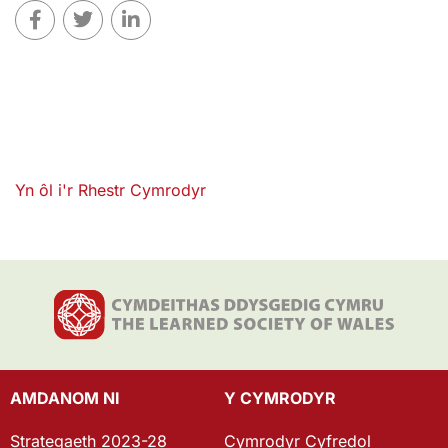
Yn ôl i'r Rhestr Cymrodyr
AMDANOM NI
Y CYMRODYR
Strategaeth 2023-28
Cymrodyr Cyfredol