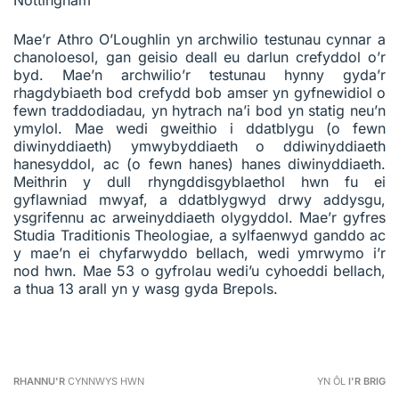
Mae’r Athro O’Loughlin yn archwilio testunau cynnar a
chanoloesol, gan geisio deall eu darlun crefyddol o’r
byd. Mae’n archwilio’r testunau hynny gyda’r
rhagdybiaeth bod crefydd bob amser yn gyfnewidiol o
fewn traddodiadau, yn hytrach na’i bod yn statig neu’n
ymylol. Mae wedi gweithio i ddatblygu (o fewn
diwinyddiaeth) ymwybyddiaeth o ddiwinyddiaeth
hanesyddol, ac (o fewn hanes) hanes diwinyddiaeth.
Meithrin y dull rhyngddisgyblaethol hwn fu ei
gyflawniad mwyaf, a ddatblygwyd drwy addysgu,
ysgrifennu ac arweinyddiaeth olygyddol. Mae’r gyfres
Studia Traditionis Theologiae, a sylfaenwyd ganddo ac
y mae’n ei chyfarwyddo bellach, wedi ymrwymo i’r
nod hwn. Mae 53 o gyfrolau wedi’u cyhoeddi bellach,
a thua 13 arall yn y wasg gyda Brepols.
RHANNU'R
CYNNWYS HWN
YN ÔL
I'R BRIG