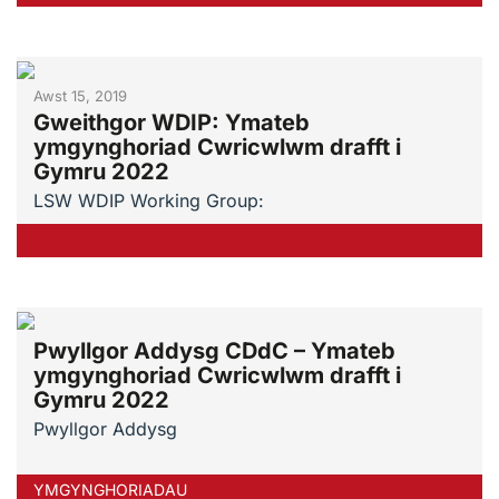
Awst 15, 2019
Gweithgor WDIP: Ymateb
ymgynghoriad Cwricwlwm drafft i
Gymru 2022
LSW WDIP Working Group:
Pwyllgor Addysg CDdC – Ymateb
ymgynghoriad Cwricwlwm drafft i
Gymru 2022
Pwyllgor Addysg
YMGYNGHORIADAU