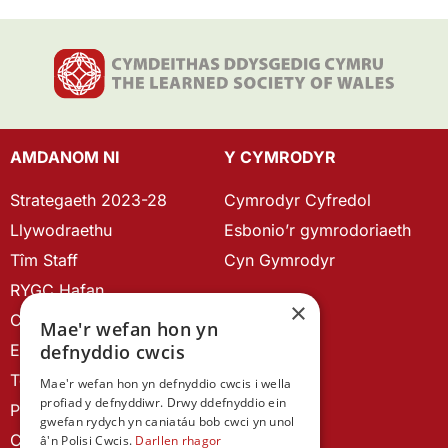
AMDANOM NI
Y CYMRODYR
Strategaeth 2023-28
Cymrodyr Cyfredol
Llywodraethu
Esbonio’r gymrodoriaeth
Tîm Staff
Cyn Gymrodyr
RYGC Hafan
×
Canllawiau brandio
Mae'r wefan hon yn
defnyddio cwcis
Ein Hanes
Telerau ac Amodau
Mae'r wefan hon yn defnyddio cwcis i wella
profiad y defnyddiwr. Drwy ddefnyddio ein
Polisi Preifatrwydd
gwefan rydych yn caniatáu bob cwci yn unol
Cysylltu â ni
â'n Polisi Cwcis.
Darllen rhagor