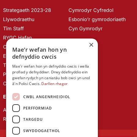
Strategaeth 2023-28
Cymrodyr Cyfredol
Llywodraethu
Esbonio’r gymrodoriaeth
Tîm Staff
Cyn Gymrodyr
RYGC Hafan
×
Canllawiau brandio
Mae'r wefan hon yn
defnyddio cwcis
Ein Hanes
Telerau ac Amodau
Mae'r wefan hon yn defnyddio cwcis i wella
profiad y defnyddiwr. Drwy ddefnyddio ein
Polisi Preifatrwydd
gwefan rydych yn caniatáu bob cwci yn unol
Cysylltu â ni
â'n Polisi Cwcis.
Darllen rhagor
EIN CYHOEDDIADAU
CWBL ANGENRHEIDIOL
PERFFORMIAD
Astudiaethau Cymreig
Rhwydwaith Ymchwil Gyrfa Cynnar
TARGEDU
SWYDDOGAETHOL