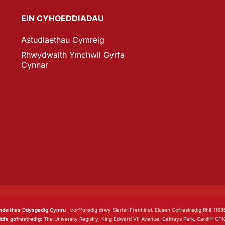
EIN CYHOEDDIADAU
Astudiaethau Cymreig
Rhwydwaith Ymchwil Gyrfa
Cynnar
deithas Ddysgedig Cymru
, corfforedig drwy Siarter Frenhinol. Elusen Cofrestredig Rhif 1168
dfa gofrestredig:
The University Registry, King Edward VII Avenue, Cathays Park, Cardiff CF