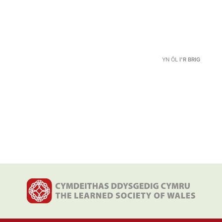
YN ÔL
I'R BRIG