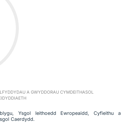
ELFYDDYDAU A GWYDDORAU CYMDEITHASOL
IDYDDIAETH
blygu, Ysgol Ieithoedd Ewropeaidd, Cyfieithu a
sgol Caerdydd.