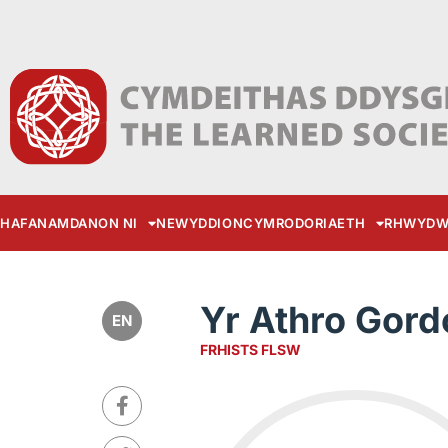
HAFAN
AMDANON NI
NEWYDDION
CYMRODORIAETH
RHWYDW
Yr Athro Gor
EN
FRHISTS FLSW