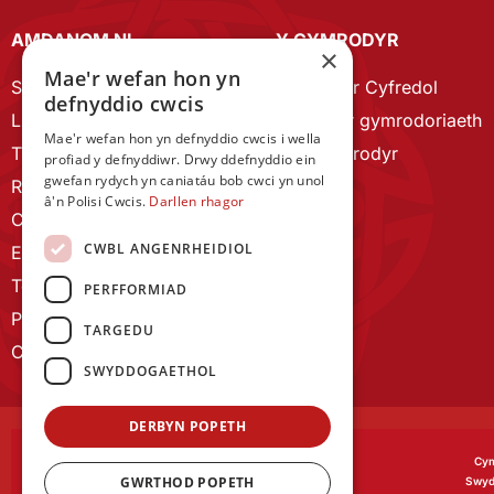
AMDANOM NI
Y CYMRODYR
×
Mae'r wefan hon yn
Strategaeth 2023-28
Cymrodyr Cyfredol
defnyddio cwcis
Llywodraethu
Esbonio’r gymrodoriaeth
Mae'r wefan hon yn defnyddio cwcis i wella
Tîm Staff
Cyn Gymrodyr
profiad y defnyddiwr. Drwy ddefnyddio ein
gwefan rydych yn caniatáu bob cwci yn unol
RYGC Hafan
â'n Polisi Cwcis.
Darllen rhagor
Canllawiau brandio
CWBL ANGENRHEIDIOL
Ein Hanes
Telerau ac Amodau
PERFFORMIAD
Polisi Preifatrwydd
TARGEDU
Cysylltu â ni
SWYDDOGAETHOL
DERBYN POPETH
Cym
GWRTHOD POPETH
Swyd