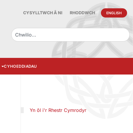
CYSYLLTWCH Â NI
RHODDWCH
ENGLISH
CYHOEDDIADAU
Yn ôl i'r Rhestr Cymrodyr