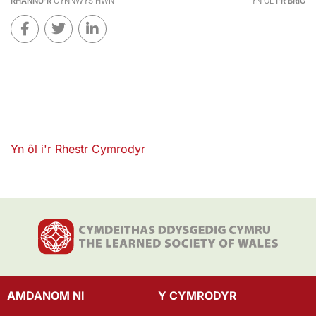
RHANNU'R
CYNNWYS HWN
YN ÔL
I'R BRIG
Yn ôl i'r Rhestr Cymrodyr
AMDANOM NI
Y CYMRODYR