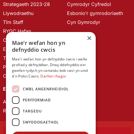
Strategaeth 2023-28
Cymrodyr Cyfredol
Llywodraethu
Esbonio’r gymrodoriaeth
Tîm Staff
Cyn Gymrodyr
RYGC Hafan
×
Canllawiau brandio
Mae'r wefan hon yn
defnyddio cwcis
Ein Hanes
Telerau ac Amodau
Mae'r wefan hon yn defnyddio cwcis i wella
profiad y defnyddiwr. Drwy ddefnyddio ein
Polisi Preifatrwydd
gwefan rydych yn caniatáu bob cwci yn unol
Cysylltu â ni
â'n Polisi Cwcis.
Darllen rhagor
EIN CYHOEDDIADAU
CWBL ANGENRHEIDIOL
PERFFORMIAD
Astudiaethau Cymreig
Rhwydwaith Ymchwil Gyrfa Cynnar
TARGEDU
SWYDDOGAETHOL