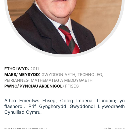
ETHOLWYD:
2011
MAES/ MEYSYDD:
GWYDDONIAETH, TECHNOLEG,
PEIRIANNEG, MATHEMATEG A MEDDYGAETH
PWNC/ PYNCIAU ARBENIGOL:
FFISEG
Athro Emeritws Ffiseg, Coleg Imperial Llundain; yn
flaenorol: Prif Gynghorydd Gwyddonol Llywodraeth
Cynulliad Cymru.