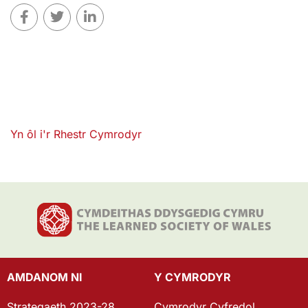
Yn ôl i'r Rhestr Cymrodyr
AMDANOM NI
Y CYMRODYR
Strategaeth 2023-28
Cymrodyr Cyfredol