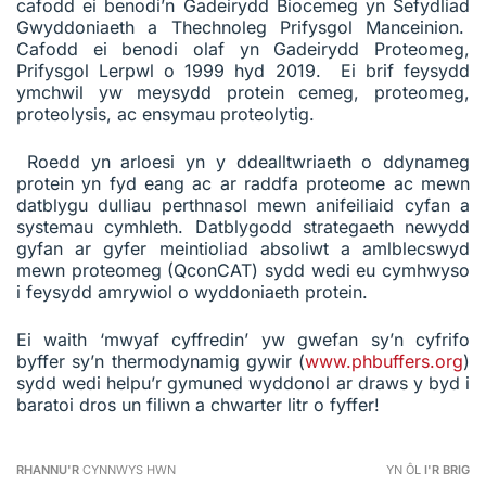
cafodd ei benodi’n Gadeirydd Biocemeg yn Sefydliad
Gwyddoniaeth a Thechnoleg Prifysgol Manceinion.
Cafodd ei benodi olaf yn Gadeirydd Proteomeg,
Prifysgol Lerpwl o 1999 hyd 2019. Ei brif feysydd
ymchwil yw meysydd protein cemeg, proteomeg,
proteolysis, ac ensymau proteolytig.
Roedd yn arloesi yn y ddealltwriaeth o ddynameg
protein yn fyd eang ac ar raddfa proteome ac mewn
datblygu dulliau perthnasol mewn anifeiliaid cyfan a
systemau cymhleth. Datblygodd strategaeth newydd
gyfan ar gyfer meintioliad absoliwt a amlblecswyd
mewn proteomeg (QconCAT) sydd wedi eu cymhwyso
i feysydd amrywiol o wyddoniaeth protein.
Ei waith ‘mwyaf cyffredin’ yw gwefan sy’n cyfrifo
byffer sy’n thermodynamig gywir (
www.phbuffers.org
)
sydd wedi helpu’r gymuned wyddonol ar draws y byd i
baratoi dros un filiwn a chwarter litr o fyffer!
RHANNU'R
CYNNWYS HWN
YN ÔL
I'R BRIG