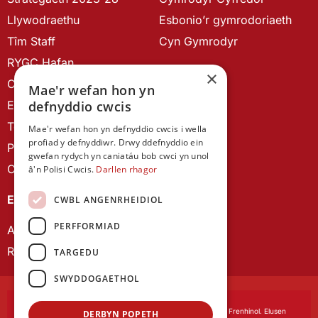
Llywodraethu
Esbonio’r gymrodoriaeth
Tîm Staff
Cyn Gymrodyr
RYGC Hafan
×
Canllawiau brandio
Mae'r wefan hon yn
defnyddio cwcis
Ein Hanes
Telerau ac Amodau
Mae'r wefan hon yn defnyddio cwcis i wella
profiad y defnyddiwr. Drwy ddefnyddio ein
Polisi Preifatrwydd
gwefan rydych yn caniatáu bob cwci yn unol
Cysylltu â ni
â'n Polisi Cwcis.
Darllen rhagor
EIN CYHOEDDIADAU
CWBL ANGENRHEIDIOL
PERFFORMIAD
Astudiaethau Cymreig
Rhwydwaith Ymchwil Gyrfa Cynnar
TARGEDU
SWYDDOGAETHOL
Cymdeithas Ddysgedig Cymru
, corfforedig drwy Siarter Frenhinol. Elusen
DERBYN POPETH