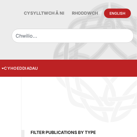
CYSYLLTWCH Â NI
RHODDWCH
ENGLISH
CYHOEDDIADAU
FILTER PUBLICATIONS BY TYPE