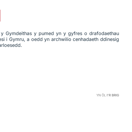
d y Gymdeithas y pumed yn y gyfres o drafodaethau
esi i Gymru, a oedd yn archwilio cenhadaeth ddinesig
arloesedd.
YN ÔL
I'R BRIG