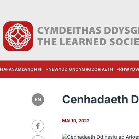
HAFAN
AMDANON NI
NEWYDDION
CYMRODORIAETH
RHWYDW
Cenhadaeth D
EN
MAI 10, 2022