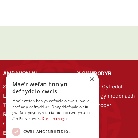
AMDANOM NI
Y CYMRODYR
×
Mae'r wefan hon yn
Strategaeth 2023-28
Cymrodyr Cyfredol
defnyddio cwcis
Llywodraethu
Esbonio’r gymrodoriaeth
Mae'r wefan hon yn defnyddio cwcis i wella
Tîm Staff
Cyn Gymrodyr
profiad y defnyddiwr. Drwy ddefnyddio ein
gwefan rydych yn caniatáu bob cwci yn unol
RYGC Hafan
â'n Polisi Cwcis.
Darllen rhagor
Canllawiau brandio
CWBL ANGENRHEIDIOL
Ein Hanes