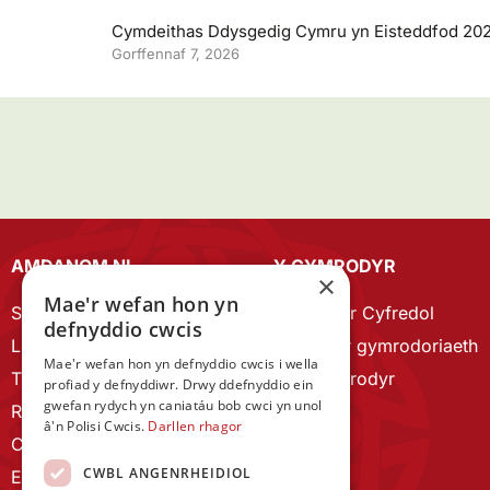
Cymdeithas Ddysgedig Cymru yn Eisteddfod 20
Gorffennaf 7, 2026
AMDANOM NI
Y CYMRODYR
×
Mae'r wefan hon yn
Strategaeth 2023-28
Cymrodyr Cyfredol
defnyddio cwcis
Llywodraethu
Esbonio’r gymrodoriaeth
Mae'r wefan hon yn defnyddio cwcis i wella
Tîm Staff
Cyn Gymrodyr
profiad y defnyddiwr. Drwy ddefnyddio ein
gwefan rydych yn caniatáu bob cwci yn unol
RYGC Hafan
â'n Polisi Cwcis.
Darllen rhagor
Canllawiau brandio
CWBL ANGENRHEIDIOL
Ein Hanes