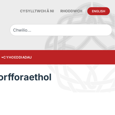
CYSYLLTWCH Â NI
RHODDWCH
ENGLISH
CYHOEDDIADAU
rfforaethol