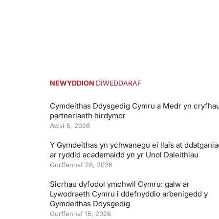
NEWYDDION
DIWEDDARAF
Cymdeithas Ddysgedig Cymru a Medr yn cryfha
partneriaeth hirdymor
Awst 5, 2026
Y Gymdeithas yn ychwanegu ei llais at ddatgania
ar ryddid academaidd yn yr Unol Daleithiau
Gorffennaf 28, 2026
Sicrhau dyfodol ymchwil Cymru: galw ar
Lywodraeth Cymru i ddefnyddio arbenigedd y
Gymdeithas Ddysgedig
Gorffennaf 15, 2026