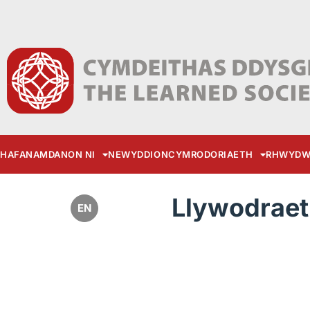
HAFAN
AMDANON NI
NEWYDDION
CYMRODORIAETH
RHWYDW
Llywodraet
EN