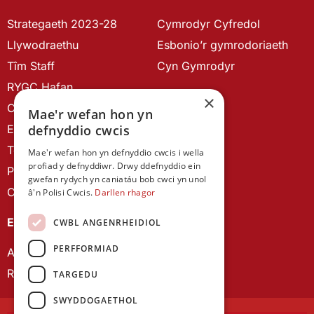
Strategaeth 2023-28
Cymrodyr Cyfredol
Llywodraethu
Esbonio’r gymrodoriaeth
Tîm Staff
Cyn Gymrodyr
RYGC Hafan
×
Canllawiau brandio
Mae'r wefan hon yn
defnyddio cwcis
Ein Hanes
Telerau ac Amodau
Mae'r wefan hon yn defnyddio cwcis i wella
profiad y defnyddiwr. Drwy ddefnyddio ein
Polisi Preifatrwydd
gwefan rydych yn caniatáu bob cwci yn unol
Cysylltu â ni
â'n Polisi Cwcis.
Darllen rhagor
EIN CYHOEDDIADAU
CWBL ANGENRHEIDIOL
PERFFORMIAD
Astudiaethau Cymreig
Rhwydwaith Ymchwil Gyrfa Cynnar
TARGEDU
SWYDDOGAETHOL