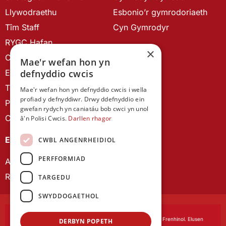
Llywodraethu
Esbonio’r gymrodoriaeth
Tîm Staff
Cyn Gymrodyr
RYGC Hafan
×
Canllawiau brandio
Mae'r wefan hon yn
defnyddio cwcis
Ein Hanes
Telerau ac Amodau
Mae'r wefan hon yn defnyddio cwcis i wella
profiad y defnyddiwr. Drwy ddefnyddio ein
Polisi Preifatrwydd
gwefan rydych yn caniatáu bob cwci yn unol
Cysylltu â ni
â'n Polisi Cwcis.
Darllen rhagor
EIN CYHOEDDIADAU
CWBL ANGENRHEIDIOL
PERFFORMIAD
Astudiaethau Cymreig
Rhwydwaith Ymchwil Gyrfa Cynnar
TARGEDU
SWYDDOGAETHOL
Cymdeithas Ddysgedig Cymru
, corfforedig drwy Siarter Frenhinol. Elusen
DERBYN POPETH