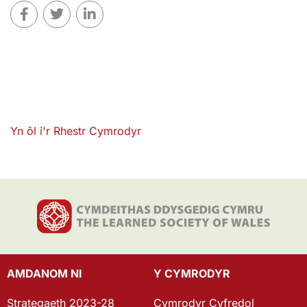
Yn ôl i'r Rhestr Cymrodyr
AMDANOM NI
Y CYMRODYR
Strategaeth 2023-28
Cymrodyr Cyfredol