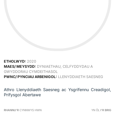
ETHOLWYD:
2020
MAES/ MEYSYDD:
DYNIAETHAU, CELFYDDYDAU A
GWYDDORAU CYMDEITHASOL
PWNC/ PYNCIAU ARBENIGOL:
LLENYDDIAETH SAESNEG
Athro Llenyddiaeth Saesneg ac Ysgrifennu Creadigol,
Prifysgol Abertawe
RHANNU'R
CYNNWYS HWN
YN ÔL
I'R BRIG