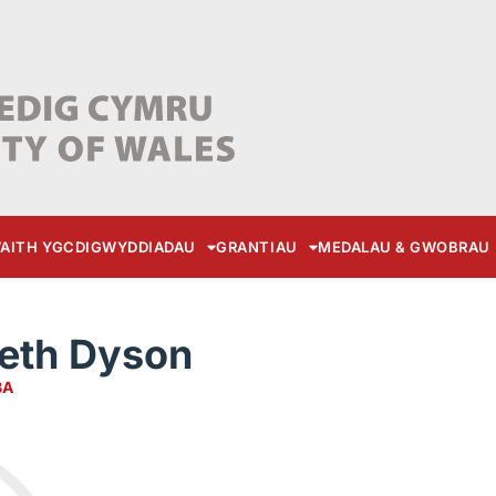
AITH YGC
DIGWYDDIADAU
GRANTIAU
MEDALAU & GWOBRAU
neth Dyson
BA