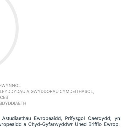
CHWYNNOL
ELFYDDYDAU A GWYDDORAU CYMDEITHASOL,
NCES
IDYDDIAETH
 Astudiaethau Ewropeaidd, Prifysgol Caerdydd; yn
Ewropeaidd a Chyd-Gyfarwyddwr Uned Briffio Ewrop,