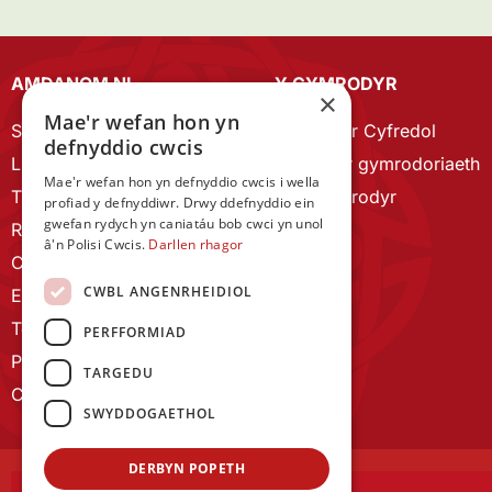
AMDANOM NI
Y CYMRODYR
×
Mae'r wefan hon yn
Strategaeth 2023-28
Cymrodyr Cyfredol
defnyddio cwcis
Llywodraethu
Esbonio’r gymrodoriaeth
Mae'r wefan hon yn defnyddio cwcis i wella
Tîm Staff
Cyn Gymrodyr
profiad y defnyddiwr. Drwy ddefnyddio ein
gwefan rydych yn caniatáu bob cwci yn unol
RYGC Hafan
â'n Polisi Cwcis.
Darllen rhagor
Canllawiau brandio
CWBL ANGENRHEIDIOL
Ein Hanes
Telerau ac Amodau
PERFFORMIAD
Polisi Preifatrwydd
TARGEDU
Cysylltu â ni
SWYDDOGAETHOL
DERBYN POPETH