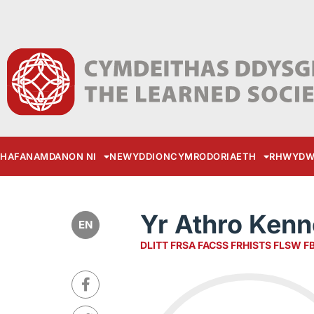
HAFAN
AMDANON NI
NEWYDDION
CYMRODORIAETH
RHWYDW
Yr Athro Ken
EN
DLITT FRSA FACSS FRHISTS FLSW F