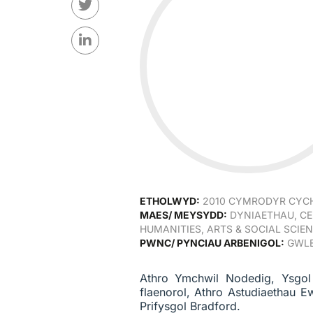
ETHOLWYD:
2010 CYMRODYR CY
MAES/ MEYSYDD:
DYNIAETHAU, C
HUMANITIES, ARTS & SOCIAL SCIE
PWNC/ PYNCIAU ARBENIGOL:
GWLE
Athro Ymchwil Nodedig, Ysgol
flaenorol, Athro Astudiaethau 
Prifysgol Bradford.