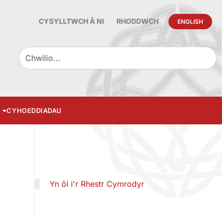
CYSYLLTWCH Â NI
RHODDWCH
ENGLISH
CYHOEDDIADAU
Yn ôl i'r Rhestr Cymrodyr