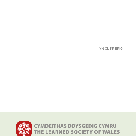
YN ÔL
I'R BRIG