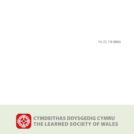
YN ÔL
I'R BRIG