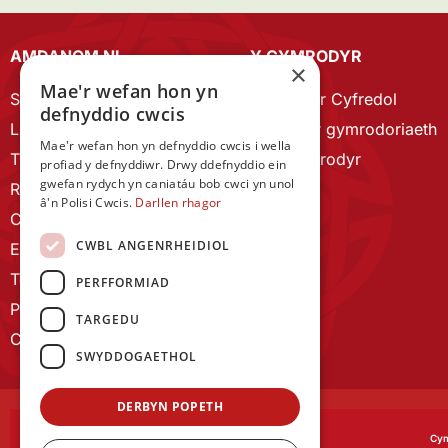
AMDANOM NI
Y CYMRODYR
×
Mae'r wefan hon yn
Strategaeth 2023-28
Cymrodyr Cyfredol
defnyddio cwcis
Llywodraethu
Esbonio’r gymrodoriaeth
Mae'r wefan hon yn defnyddio cwcis i wella
Tîm Staff
Cyn Gymrodyr
profiad y defnyddiwr. Drwy ddefnyddio ein
gwefan rydych yn caniatáu bob cwci yn unol
RYGC Hafan
â'n Polisi Cwcis.
Darllen rhagor
Canllawiau brandio
CWBL ANGENRHEIDIOL
Ein Hanes
Telerau ac Amodau
PERFFORMIAD
Polisi Preifatrwydd
TARGEDU
Cysylltu â ni
SWYDDOGAETHOL
DERBYN POPETH
Cym