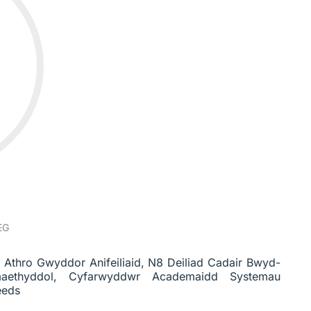
EG
, Athro Gwyddor Anifeiliaid, N8 Deiliad Cadair Bwyd-
ethyddol, Cyfarwyddwr Academaidd Systemau
eeds