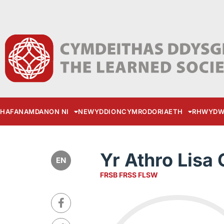
HAFAN
AMDANON NI
NEWYDDION
CYMRODORIAETH
RHWYDW
Yr Athro Lisa 
EN
FRSB FRSS FLSW