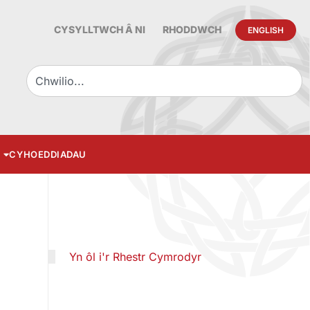
CYSYLLTWCH Â NI
RHODDWCH
ENGLISH
CYHOEDDIADAU
Yn ôl i'r Rhestr Cymrodyr