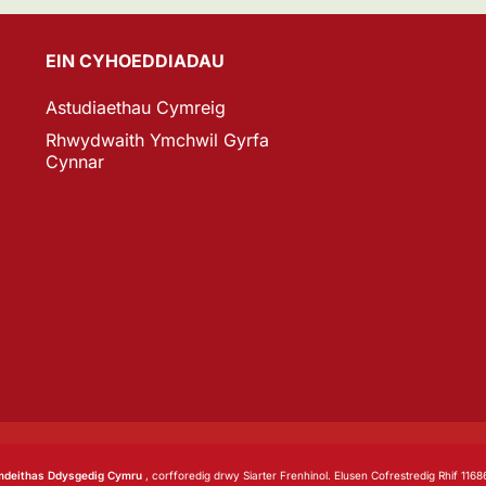
EIN CYHOEDDIADAU
Astudiaethau Cymreig
Rhwydwaith Ymchwil Gyrfa
Cynnar
deithas Ddysgedig Cymru
, corfforedig drwy Siarter Frenhinol. Elusen Cofrestredig Rhif 1168