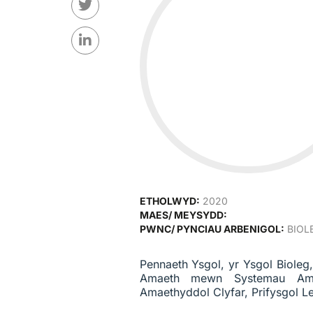
ETHOLWYD:
2020
MAES/ MEYSYDD:
PWNC/ PYNCIAU ARBENIGOL:
BIOL
Pennaeth Ysgol, yr Ysgol Bioleg
Amaeth mewn Systemau Ama
Amaethyddol Clyfar, Prifysgol L