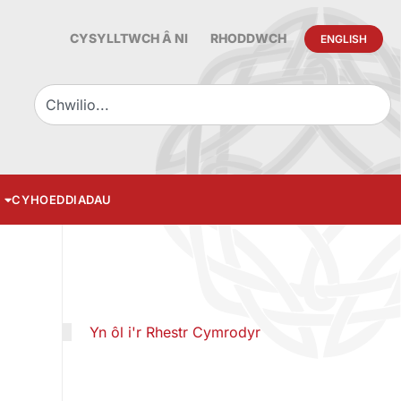
CYSYLLTWCH Â NI
RHODDWCH
ENGLISH
CYHOEDDIADAU
Yn ôl i'r Rhestr Cymrodyr