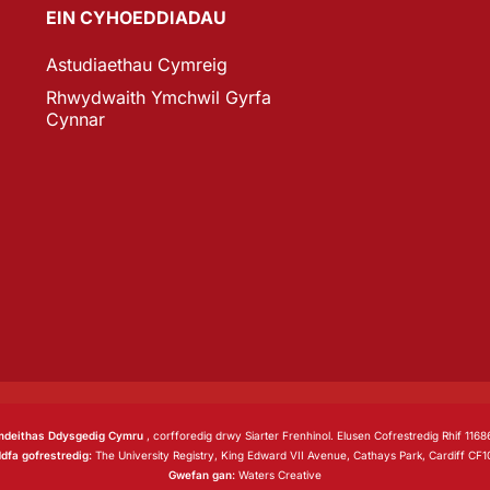
EIN CYHOEDDIADAU
Astudiaethau Cymreig
Rhwydwaith Ymchwil Gyrfa
Cynnar
deithas Ddysgedig Cymru
, corfforedig drwy Siarter Frenhinol. Elusen Cofrestredig Rhif 1168
dfa gofrestredig:
The University Registry, King Edward VII Avenue, Cathays Park, Cardiff CF
Gwefan gan:
Waters Creative