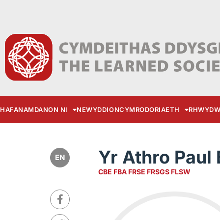
HAFAN
AMDANON NI
NEWYDDION
CYMRODORIAETH
RHWYDW
Yr Athro Paul
EN
CBE FBA FRSE FRSGS FLSW