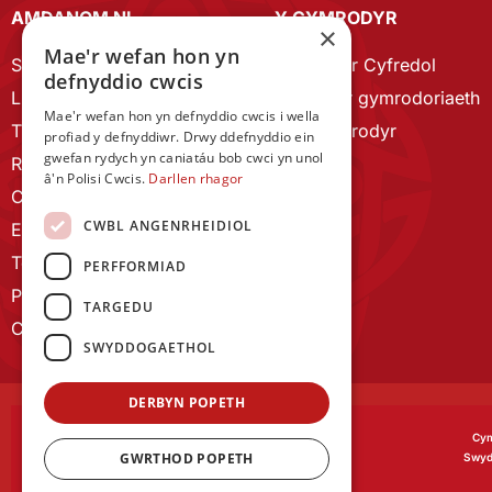
AMDANOM NI
Y CYMRODYR
×
Mae'r wefan hon yn
Strategaeth 2023-28
Cymrodyr Cyfredol
defnyddio cwcis
Llywodraethu
Esbonio’r gymrodoriaeth
Mae'r wefan hon yn defnyddio cwcis i wella
Tîm Staff
Cyn Gymrodyr
profiad y defnyddiwr. Drwy ddefnyddio ein
gwefan rydych yn caniatáu bob cwci yn unol
RYGC Hafan
â'n Polisi Cwcis.
Darllen rhagor
Canllawiau brandio
CWBL ANGENRHEIDIOL
Ein Hanes
Telerau ac Amodau
PERFFORMIAD
Polisi Preifatrwydd
TARGEDU
Cysylltu â ni
SWYDDOGAETHOL
DERBYN POPETH
Cym
GWRTHOD POPETH
Swyd