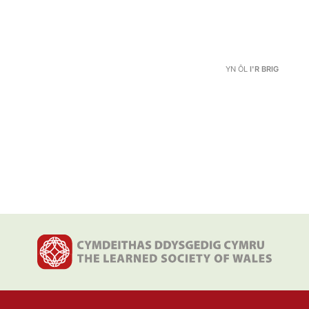
YN ÔL
I'R BRIG