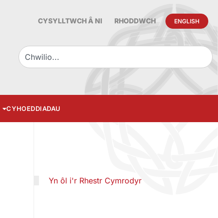
CYSYLLTWCH Â NI
RHODDWCH
ENGLISH
CYHOEDDIADAU
Yn ôl i'r Rhestr Cymrodyr