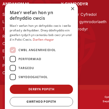
AMDANOM NI
Y CYMRODYR
×
Mae'r wefan hon yn
Strategaeth 2023-28
Cymrodyr Cyfredol
defnyddio cwcis
Llywodraethu
Esbonio’r gymrodoriaeth
Mae'r wefan hon yn defnyddio cwcis i wella
Tîm Staff
Cyn Gymrodyr
profiad y defnyddiwr. Drwy ddefnyddio ein
gwefan rydych yn caniatáu bob cwci yn unol
RYGC Hafan
â'n Polisi Cwcis.
Darllen rhagor
Canllawiau brandio
CWBL ANGENRHEIDIOL
Ein Hanes
Telerau ac Amodau
PERFFORMIAD
Polisi Preifatrwydd
TARGEDU
Cysylltu â ni
SWYDDOGAETHOL
DERBYN POPETH
Cym
GWRTHOD POPETH
Swyd