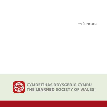
YN ÔL
I'R BRIG