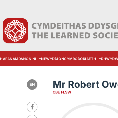
HAFAN
AMDANON NI
NEWYDDION
CYMRODORIAETH
RHWYDW
Mr Robert O
EN
CBE FLSW