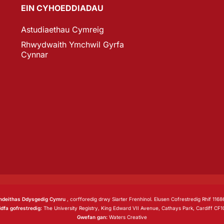
EIN CYHOEDDIADAU
Astudiaethau Cymreig
Rhwydwaith Ymchwil Gyrfa
Cynnar
deithas Ddysgedig Cymru
, corfforedig drwy Siarter Frenhinol. Elusen Cofrestredig Rhif 1168
dfa gofrestredig:
The University Registry, King Edward VII Avenue, Cathays Park, Cardiff CF
Gwefan gan:
Waters Creative