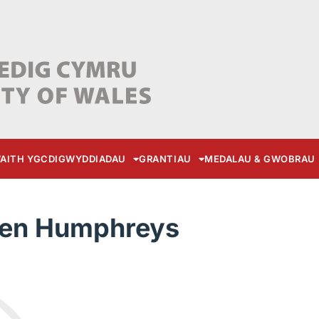
AITH YGC
DIGWYDDIADAU
GRANTIAU
MEDALAU & GWOBRAU
wen Humphreys