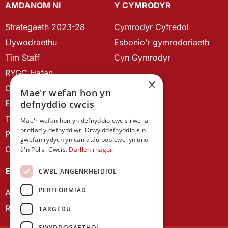
AMDANOM NI
Y CYMRODYR
Strategaeth 2023-28
Cymrodyr Cyfredol
Llywodraethu
Esbonio’r gymrodoriaeth
Tîm Staff
Cyn Gymrodyr
RYGC Hafan
×
Canllawiau brandio
Mae'r wefan hon yn
defnyddio cwcis
Ein Hanes
Telerau ac Amodau
Mae'r wefan hon yn defnyddio cwcis i wella
profiad y defnyddiwr. Drwy ddefnyddio ein
Polisi Preifatrwydd
gwefan rydych yn caniatáu bob cwci yn unol
Cysylltu â ni
â'n Polisi Cwcis.
Darllen rhagor
EIN CYHOEDDIADAU
CWBL ANGENRHEIDIOL
PERFFORMIAD
Astudiaethau Cymreig
Rhwydwaith Ymchwil Gyrfa Cynnar
TARGEDU
SWYDDOGAETHOL