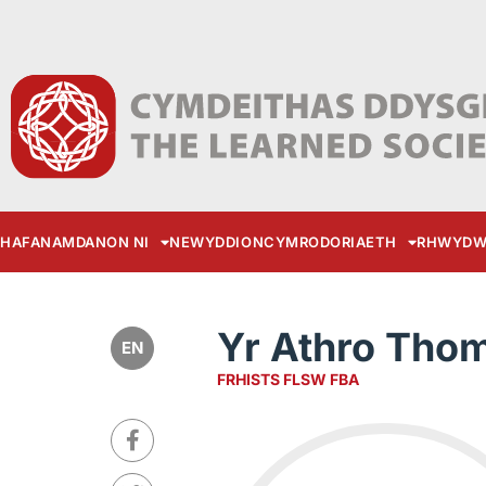
HAFAN
AMDANON NI
NEWYDDION
CYMRODORIAETH
RHWYDW
Yr Athro Tho
EN
FRHISTS FLSW FBA