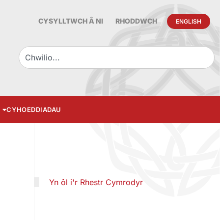
CYSYLLTWCH Â NI
RHODDWCH
ENGLISH
CYHOEDDIADAU
Yn ôl i'r Rhestr Cymrodyr