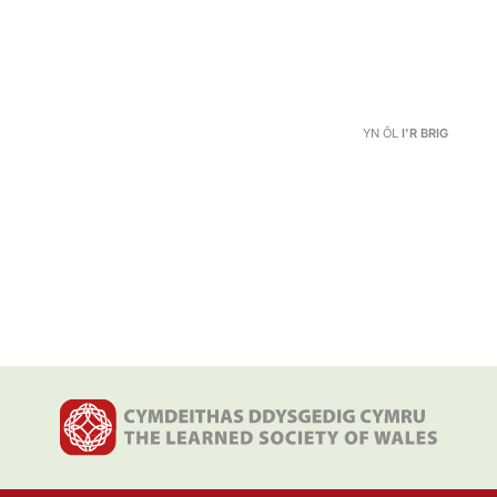
YN ÔL
I'R BRIG