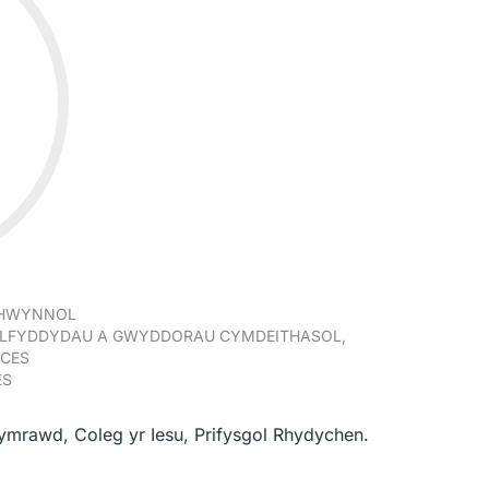
CHWYNNOL
ELFYDDYDAU A GWYDDORAU CYMDEITHASOL,
NCES
ES
ymrawd, Coleg yr Iesu, Prifysgol Rhydychen.