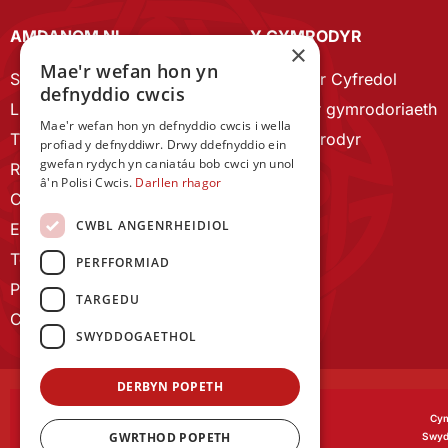
AMDANOM NI
Y CYMRODYR
×
Mae'r wefan hon yn
Strategaeth 2023-28
Cymrodyr Cyfredol
defnyddio cwcis
Llywodraethu
Esbonio’r gymrodoriaeth
Mae'r wefan hon yn defnyddio cwcis i wella
Tîm Staff
Cyn Gymrodyr
profiad y defnyddiwr. Drwy ddefnyddio ein
gwefan rydych yn caniatáu bob cwci yn unol
RYGC Hafan
â'n Polisi Cwcis.
Darllen rhagor
Canllawiau brandio
CWBL ANGENRHEIDIOL
Ein Hanes
Telerau ac Amodau
PERFFORMIAD
Polisi Preifatrwydd
TARGEDU
Cysylltu â ni
SWYDDOGAETHOL
DERBYN POPETH
Cym
GWRTHOD POPETH
Swyd