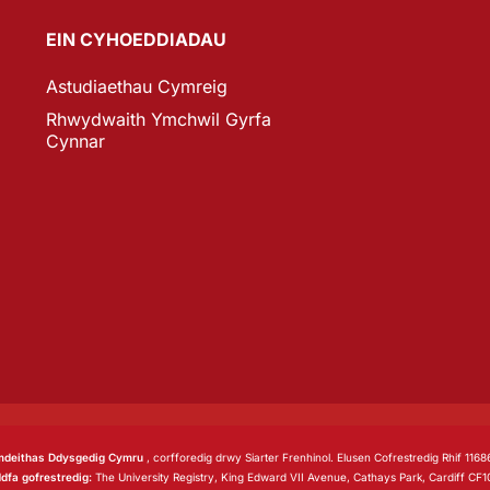
EIN CYHOEDDIADAU
Astudiaethau Cymreig
Rhwydwaith Ymchwil Gyrfa
Cynnar
deithas Ddysgedig Cymru
, corfforedig drwy Siarter Frenhinol. Elusen Cofrestredig Rhif 1168
dfa gofrestredig:
The University Registry, King Edward VII Avenue, Cathays Park, Cardiff CF