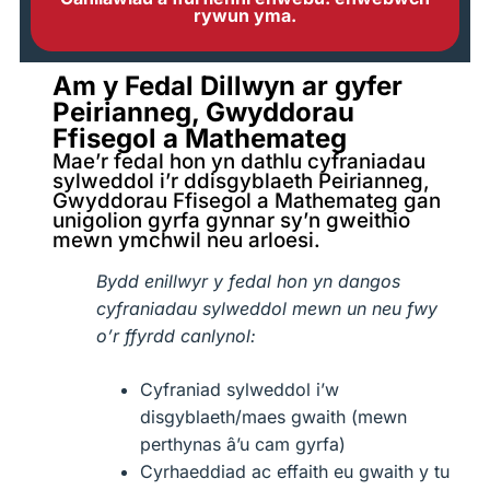
rywun yma.
Am y Fedal Dillwyn ar gyfer
Peirianneg, Gwyddorau
Ffisegol a Mathemateg
Mae’r fedal hon yn dathlu cyfraniadau
sylweddol i’r ddisgyblaeth Peirianneg,
Gwyddorau Ffisegol a Mathemateg gan
unigolion gyrfa gynnar sy’n gweithio
mewn ymchwil neu arloesi.
Bydd enillwyr y fedal hon yn dangos
cyfraniadau sylweddol mewn un neu fwy
o’r ffyrdd canlynol:
Cyfraniad sylweddol i’w
disgyblaeth/maes gwaith (mewn
perthynas â’u cam gyrfa)
Cyrhaeddiad ac effaith eu gwaith y tu