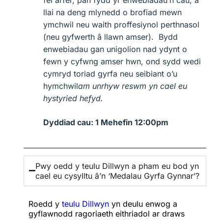
llai na deng mlynedd o brofiad mewn
ymchwil neu waith proffesiynol perthnasol
(neu gyfwerth â llawn amser). Bydd
enwebiadau gan unigolion nad ydynt o
fewn y cyfwng amser hwn, ond sydd wedi
cymryd toriad gyrfa neu seibiant o’u
hymchwil
am unrhyw reswm yn cael eu
hystyried hefyd.
Dyddiad cau: 1 Mehefin 12:00pm
Pwy oedd y teulu Dillwyn a pham eu bod yn
cael eu cysylltu â’n ‘Medalau Gyrfa Gynnar’?
Roedd y
teulu Dillwyn
yn deulu enwog a
gyflawnodd ragoriaeth eithriadol ar draws