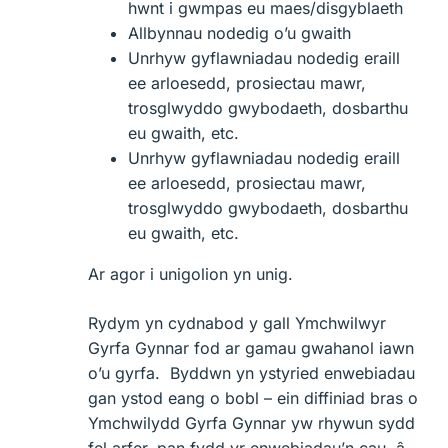
hwnt i gwmpas eu maes/disgyblaeth
Allbynnau nodedig o’u gwaith
Unrhyw gyflawniadau nodedig eraill
ee arloesedd, prosiectau mawr,
trosglwyddo gwybodaeth, dosbarthu
eu gwaith, etc.
Unrhyw gyflawniadau nodedig eraill
ee arloesedd, prosiectau mawr,
trosglwyddo gwybodaeth, dosbarthu
eu gwaith, etc.
Ar agor i unigolion yn unig.
Rydym yn cydnabod y gall Ymchwilwyr
Gyrfa Gynnar fod ar gamau gwahanol iawn
o’u gyrfa. Byddwn yn ystyried enwebiadau
gan ystod eang o bobl – ein diffiniad bras o
Ymchwilydd Gyrfa Gynnar yw rhywun sydd
fel arfer, pan fydd yr enwebiadau’n cau, â