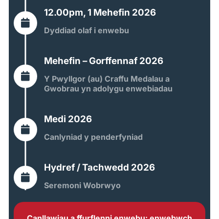
12.00pm, 1 Mehefin 2026
Dyddiad olaf i enwebu
Mehefin – Gorffennaf 2026
Y Pwyllgor (au) Craffu Medalau a
Gwobrau yn adolygu enwebiadau
Medi 2026
Canlyniad y penderfyniad
Hydref / Tachwedd 2026
Seremoni Wobrwyo
Canllawiau a ffurflenni enwebu: enwebwch