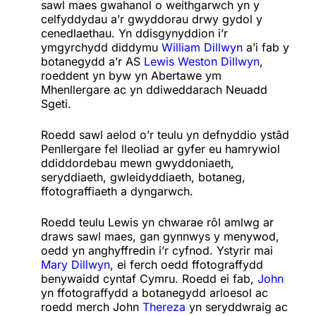
sawl maes gwahanol o weithgarwch yn y
celfyddydau a’r gwyddorau drwy gydol y
cenedlaethau. Yn ddisgynyddion i’r
ymgyrchydd diddymu
William Dillwyn
a’i fab y
botanegydd a’r AS
Lewis Weston Dillwyn
,
roeddent yn byw yn Abertawe ym
Mhenllergare ac yn ddiweddarach Neuadd
Sgeti.
Roedd sawl aelod o’r teulu yn defnyddio ystâd
Penllergare fel lleoliad ar gyfer eu hamrywiol
ddiddordebau mewn gwyddoniaeth,
seryddiaeth, gwleidyddiaeth, botaneg,
ffotograffiaeth a dyngarwch.
Roedd teulu Lewis yn chwarae rôl amlwg ar
draws sawl maes, gan gynnwys y menywod,
oedd yn anghyffredin i’r cyfnod. Ystyrir mai
Mary Dillwyn
, ei ferch oedd ffotograffydd
benywaidd cyntaf Cymru. Roedd ei fab,
John
yn ffotograffydd a botanegydd arloesol ac
roedd merch John
Thereza
yn seryddwraig ac