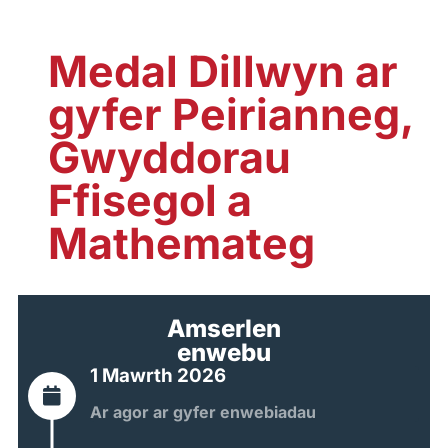
Medal Dillwyn ar
gyfer Peirianneg,
Gwyddorau
Ffisegol a
Mathemateg
Amserlen
enwebu
1 Mawrth 2026
Ar agor ar gyfer enwebiadau