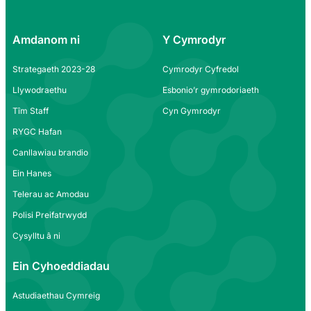
Amdanom ni
Y Cymrodyr
Strategaeth 2023-28
Cymrodyr Cyfredol
Llywodraethu
Esbonio’r gymrodoriaeth
Tîm Staff
Cyn Gymrodyr
RYGC Hafan
Canllawiau brandio
Ein Hanes
Telerau ac Amodau
Polisi Preifatrwydd
Cysylltu â ni
Ein Cyhoeddiadau
Astudiaethau Cymreig