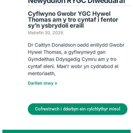
Newyddion RYGC Diweddaraf
Cyflwyno Gwobr YGC Hywel
Thomas am y tro cyntaf i fentor
sy’n ysbrydoli eraill
Mehefin 30, 2026
Dr Caitlyn Donaldson oedd enillydd Gwobr
Hywel Thomas, a gyflwynwyd gan
Gymdeithas Ddysgedig Cymru am y tro
cyntaf eleni. Mae’r wobr yn cydnabod ei
mentoriaeth,
Darllen mwy »
Cofrestrwch i dderbyn ein cylchlythyr misol