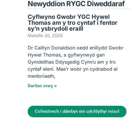
Newyddion RYGC Diweddaraf
Cyflwyno Gwobr YGC Hywel
Thomas am y tro cyntaf i fentor
sy’n ysbrydoli eraill
Mehefin 30, 2026
Dr Caitlyn Donaldson oedd enillydd Gwobr
Hywel Thomas, a gyflwynwyd gan
Gymdeithas Ddysgedig Cymru am y tro
cyntaf eleni. Mae’r wobr yn cydnabod ei
mentoriaeth,
Darllen mwy »
Cofrestrwch i dderbyn ein cylchlythyr misol