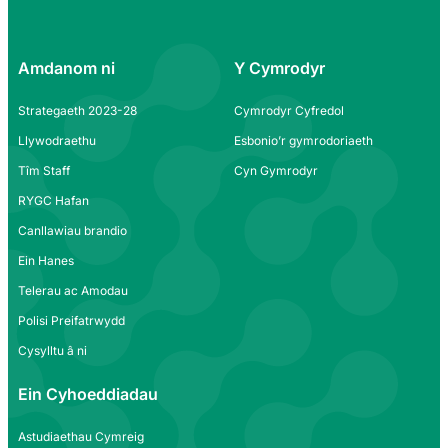
Amdanom ni
Y Cymrodyr
Strategaeth 2023-28
Cymrodyr Cyfredol
Llywodraethu
Esbonio’r gymrodoriaeth
Tîm Staff
Cyn Gymrodyr
RYGC Hafan
Canllawiau brandio
Ein Hanes
Telerau ac Amodau
Polisi Preifatrwydd
Cysylltu â ni
Ein Cyhoeddiadau
Astudiaethau Cymreig