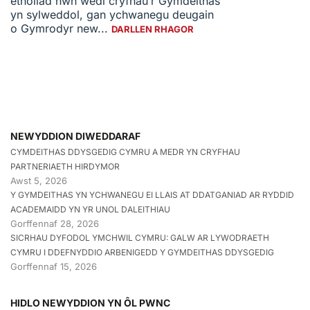
etholiad hwn wedi cryfhau’r Gymdeithas
yn sylweddol, gan ychwanegu deugain
o Gymrodyr new...
DARLLEN RHAGOR
NEWYDDION DIWEDDARAF
CYMDEITHAS DDYSGEDIG CYMRU A MEDR YN CRYFHAU
PARTNERIAETH HIRDYMOR
Awst 5, 2026
Y GYMDEITHAS YN YCHWANEGU EI LLAIS AT DDATGANIAD AR RYDDID
ACADEMAIDD YN YR UNOL DALEITHIAU
Gorffennaf 28, 2026
SICRHAU DYFODOL YMCHWIL CYMRU: GALW AR LYWODRAETH
CYMRU I DDEFNYDDIO ARBENIGEDD Y GYMDEITHAS DDYSGEDIG
Gorffennaf 15, 2026
HIDLO NEWYDDION YN ÔL PWNC