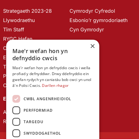
Strategaeth 2023-28
Cymrodyr Cyfredol
Llywodraethu
Esbonio’r gymrodoriaeth
Tîm Staff
Cyn Gymrodyr
RYGC Hafan
×
Canllawiau brandio
Mae'r wefan hon yn
defnyddio cwcis
Ein Hanes
Telerau ac Amodau
Mae'r wefan hon yn defnyddio cwcis i wella
profiad y defnyddiwr. Drwy ddefnyddio ein
Polisi Preifatrwydd
gwefan rydych yn caniatáu bob cwci yn unol
Cysylltu â ni
â'n Polisi Cwcis.
Darllen rhagor
EIN CYHOEDDIADAU
CWBL ANGENRHEIDIOL
PERFFORMIAD
Astudiaethau Cymreig
Rhwydwaith Ymchwil Gyrfa Cynnar
TARGEDU
SWYDDOGAETHOL