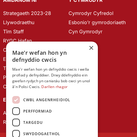
AMDANOM NI
Y CYMRODYR
Strategaeth 2023-28
Cymrodyr Cyfredol
Llywodraethu
Esbonio’r gymrodoriaeth
Tîm Staff
Cyn Gymrodyr
RYGC Hafan
×
Canllawiau brandio
Mae'r wefan hon yn
defnyddio cwcis
Ein Hanes
Telerau ac Amodau
Mae'r wefan hon yn defnyddio cwcis i wella
profiad y defnyddiwr. Drwy ddefnyddio ein
Polisi Preifatrwydd
gwefan rydych yn caniatáu bob cwci yn unol
Cysylltu â ni
â'n Polisi Cwcis.
Darllen rhagor
EIN CYHOEDDIADAU
CWBL ANGENRHEIDIOL
PERFFORMIAD
Astudiaethau Cymreig
Rhwydwaith Ymchwil Gyrfa Cynnar
TARGEDU
SWYDDOGAETHOL