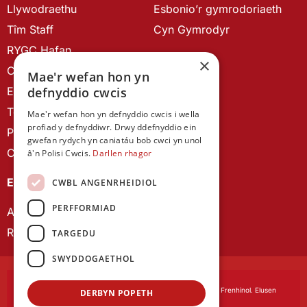
Llywodraethu
Esbonio’r gymrodoriaeth
Tîm Staff
Cyn Gymrodyr
RYGC Hafan
×
Canllawiau brandio
Mae'r wefan hon yn
Ein Hanes
defnyddio cwcis
Telerau ac Amodau
Mae'r wefan hon yn defnyddio cwcis i wella
profiad y defnyddiwr. Drwy ddefnyddio ein
Polisi Preifatrwydd
gwefan rydych yn caniatáu bob cwci yn unol
Cysylltu â ni
â'n Polisi Cwcis.
Darllen rhagor
EIN CYHOEDDIADAU
CWBL ANGENRHEIDIOL
PERFFORMIAD
Astudiaethau Cymreig
Rhwydwaith Ymchwil Gyrfa Cynnar
TARGEDU
SWYDDOGAETHOL
Cymdeithas Ddysgedig Cymru
, corfforedig drwy Siarter Frenhinol. Elusen
DERBYN POPETH
Cofrestredig Rhif 1168622.