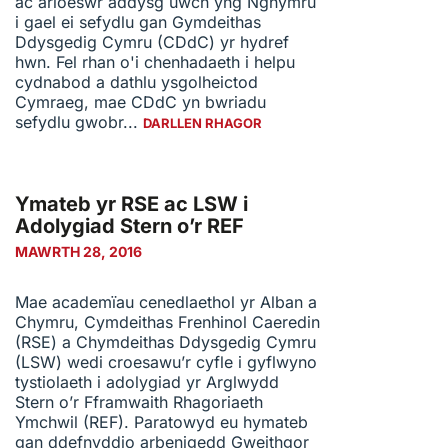
ac arloeswr addysg uwch yng Nghymru
i gael ei sefydlu gan Gymdeithas
Ddysgedig Cymru (CDdC) yr hydref
hwn. Fel rhan o'i chenhadaeth i helpu
cydnabod a dathlu ysgolheictod
Cymraeg, mae CDdC yn bwriadu
sefydlu gwobr...
DARLLEN RHAGOR
Ymateb yr RSE ac LSW i
Adolygiad Stern o’r REF
MAWRTH 28, 2016
Mae academïau cenedlaethol yr Alban a
Chymru, Cymdeithas Frenhinol Caeredin
(RSE) a Chymdeithas Ddysgedig Cymru
(LSW) wedi croesawu’r cyfle i gyflwyno
tystiolaeth i adolygiad yr Arglwydd
Stern o’r Fframwaith Rhagoriaeth
Ymchwil (REF). Paratowyd eu hymateb
gan ddefnyddio arbenigedd Gweithgor