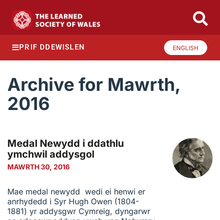
PRIF DDEWISLEN
ENGLISH
Archive for Mawrth,
2016
Medal Newydd i ddathlu
ymchwil addysgol
MAWRTH 30, 2016
Mae medal newydd wedi ei henwi er
anrhydedd i Syr Hugh Owen (1804-
1881) yr addysgwr Cymreig, dyngarwr