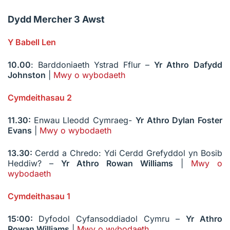
Dydd Mercher 3 Awst
Y Babell Len
10.00
: Barddoniaeth Ystrad Fflur –
Yr Athro
Dafydd
Johnston
|
Mwy o wybodaeth
Cymdeithasau 2
11.30:
Enwau Lleodd Cymraeg-
Yr Athro
Dylan Foster
Evans
|
Mwy o wybodaeth
13.30:
Cerdd a Chredo: Ydi Cerdd Grefyddol yn Bosib
Heddiw? –
Yr Athro
Rowan Williams
|
Mwy o
wybodaeth
Cymdeithasau 1
15:00:
Dyfodol Cyfansoddiadol Cymru –
Yr Athro
Rowan Williams
|
Mwy o wybodaeth