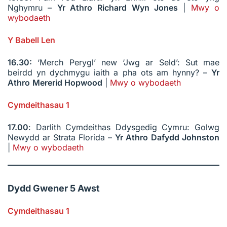
Nghymru –
Yr Athro
Richard Wyn Jones
|
Mwy o
wybodaeth
Y Babell Len
16.30:
‘Merch Perygl’ new ‘Jwg ar Seld’: Sut mae
beirdd yn dychmygu iaith a pha ots am hynny? –
Yr
Athro
Mererid Hopwood
|
Mwy o wybodaeth
Cymdeithasau 1
17.00
: Darlith Cymdeithas Ddysgedig Cymru: Golwg
Newydd ar Strata Florida –
Yr Athro
Dafydd Johnston
|
Mwy o wybodaeth
Dydd Gwener 5 Awst
Cymdeithasau 1