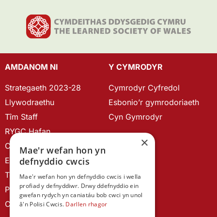
AMDANOM NI
Y CYMRODYR
Strategaeth 2023-28
Cymrodyr Cyfredol
Llywodraethu
Esbonio’r gymrodoriaeth
Tîm Staff
Cyn Gymrodyr
RYGC Hafan
×
Canllawiau brandio
Mae'r wefan hon yn
defnyddio cwcis
Ein Hanes
Telerau ac Amodau
Mae'r wefan hon yn defnyddio cwcis i wella
profiad y defnyddiwr. Drwy ddefnyddio ein
Polisi Preifatrwydd
gwefan rydych yn caniatáu bob cwci yn unol
Cysylltu â ni
â'n Polisi Cwcis.
Darllen rhagor