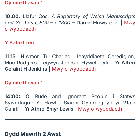
Cymdeithasau 1
10.00
: Llafur Oes:
A Repertory of Welsh Manuscripts
and Scribes c.800 – c.1800
–
Daniel Huws
et al |
Mwy
o wybodaeth
Y Babell Len
11.15
: Hiwmor Tri Chariad Llenyddiaeth Ceredigion,
Moc Rodgers, Tegwyn Jones a Hywel Teifi –
Yr Athro
Geraint H Jenkins
|
Mwy o wybodaeth
Cymdeithasau 1
14:00:
O Rude and Ignorant People i Statws
Sywddogol: Yr Hawl i Siarad Cymraeg yn yr 21ain
Ganrif –
Yr Athro
Emyr Lewis
|
Mwy o wybodaeth
Dydd Mawrth 2 Awst