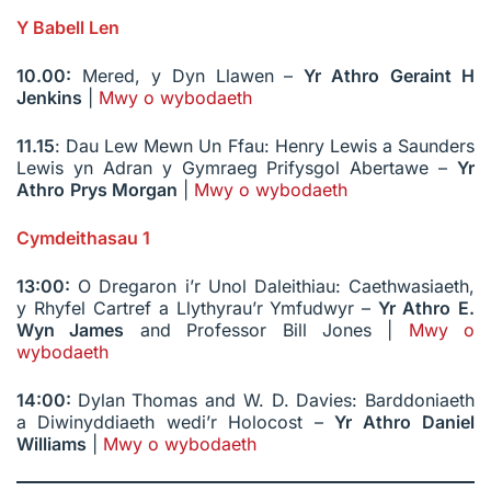
Y Babell Len
10.00:
Mered, y Dyn Llawen –
Yr Athro
Geraint H
Jenkins
|
Mwy o wybodaeth
11.15
: Dau Lew Mewn Un Ffau: Henry Lewis a Saunders
Lewis yn Adran y Gymraeg Prifysgol Abertawe –
Yr
Athro
Prys Morgan
|
Mwy o wybodaeth
Cymdeithasau 1
13:00:
O Dregaron i’r Unol Daleithiau: Caethwasiaeth,
y Rhyfel Cartref a Llythyrau’r Ymfudwyr –
Yr Athro
E.
Wyn James
and Professor Bill Jones |
Mwy o
wybodaeth
14:00:
Dylan Thomas and W. D. Davies: Barddoniaeth
a Diwinyddiaeth wedi’r Holocost –
Yr Athro
Daniel
Williams
|
Mwy o wybodaeth