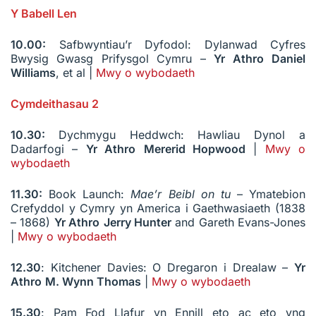
Y Babell Len
10.00:
Safbwyntiau’r Dyfodol: Dylanwad Cyfres
Bwysig Gwasg Prifysgol Cymru –
Yr Athro
Daniel
Williams
, et al |
Mwy o wybodaeth
Cymdeithasau 2
10.30:
Dychmygu Heddwch: Hawliau Dynol a
Dadarfogi –
Yr Athro
Mererid Hopwood
|
Mwy o
wybodaeth
11.30:
Book Launch:
Mae’r Beibl on tu
– Ymatebion
Crefyddol y Cymry yn America i Gaethwasiaeth (1838
– 1868)
Yr Athro
Jerry Hunter
and Gareth Evans-Jones
|
Mwy o wybodaeth
12.30
: Kitchener Davies: O Dregaron i Drealaw –
Yr
Athro
M. Wynn Thomas
|
Mwy o wybodaeth
15.30
: Pam Fod Llafur yn Ennill eto ac eto yng