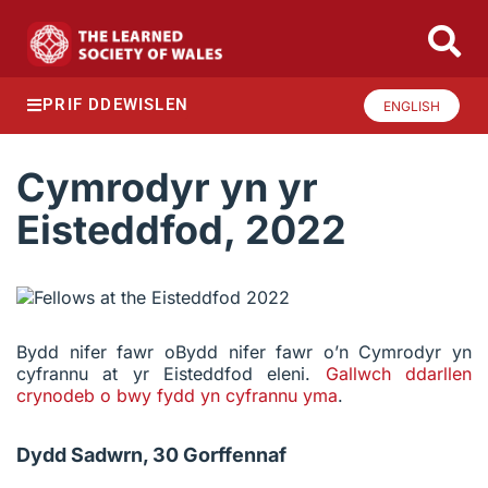
PRIF DDEWISLEN
ENGLISH
Cymrodyr yn yr
Eisteddfod, 2022
Bydd nifer fawr oBydd nifer fawr o’n Cymrodyr yn
cyfrannu at yr Eisteddfod eleni.
Gallwch ddarllen
crynodeb o bwy fydd yn cyfrannu yma
.
Dydd Sadwrn, 30 Gorffennaf