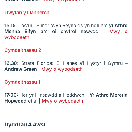
Llwyfan y Llannerch
15.15
: Tosturi: Elinor Wyn Reynolds yn holi am
yr Athro
Menna Elfyn
am ei chyfrol newydd |
Mwy o
wybodaeth
Cymdeithasau 2
16.30
: Strata Florida: Ei Hanes a’i Hystyr i Gymru –
Andrew Green
|
Mwy o wybodaeth
Cymdeithasau 1
17:00:
Her yr Hinsawdd a Heddwch –
Yr Athro
Mererid
Hopwood
et al |
Mwy o wybodaeth
Dydd Iau 4 Awst