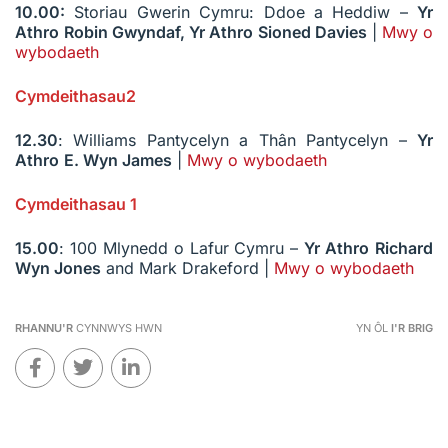
10.00:
Storiau Gwerin Cymru: Ddoe a Heddiw –
Yr
Athro
Robin Gwyndaf,
Yr Athro
Sioned Davies
|
Mwy o
wybodaeth
Cymdeithasau2
12.30
: Williams Pantycelyn a Thân Pantycelyn –
Yr
Athro
E. Wyn James
|
Mwy o wybodaeth
Cymdeithasau 1
15.00
: 100 Mlynedd o Lafur Cymru –
Yr Athro
Richard
Wyn Jones
and Mark Drakeford |
Mwy o wybodaeth
RHANNU'R
CYNNWYS HWN
YN ÔL
I'R BRIG