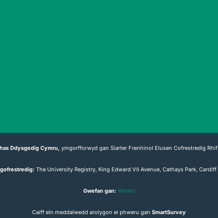
has Ddysgedig Cymru,
ymgorfforwyd gan Siarter Frenhinol Elusen Cofrestredig Rhif
gofrestredig:
The University Registry, King Edward VII Avenue, Cathays Park, Cardif
Gwefan gan:
Waters
Caiff ein meddalwedd arolygon ei phweru gan
SmartSurvey