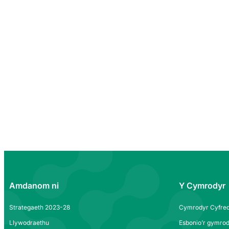
Amdanom ni
Y Cymrodyr
Strategaeth 2023-28
Cymrodyr Cyfred
Llywodraethu
Esbonio’r gymrod