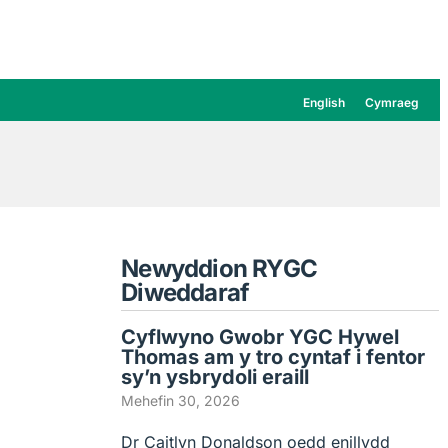
English
Cymraeg
Newyddion RYGC
Diweddaraf
Cyflwyno Gwobr YGC Hywel
Thomas am y tro cyntaf i fentor
sy’n ysbrydoli eraill
Mehefin 30, 2026
Dr Caitlyn Donaldson oedd enillydd