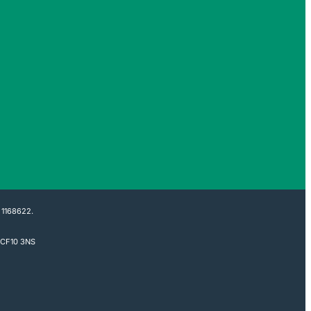
 1168622.
f CF10 3NS