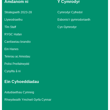
Amdanom ni
Y Cymrodyr
Strategaeth 2023-28
Cymrodyr Cyfredol
Llywodraethu
Esbonio’r gymrodoriaeth
Tîm Staff
Cyn Gymrodyr
RYGC Hafan
Canllawiau brandio
Ein Hanes
Telerau ac Amodau
Polisi Preifatrwydd
Cysylltu â ni
Ein Cyhoeddiadau
Astudiaethau Cymreig
Rhwydwaith Ymchwil Gyrfa Cynnar