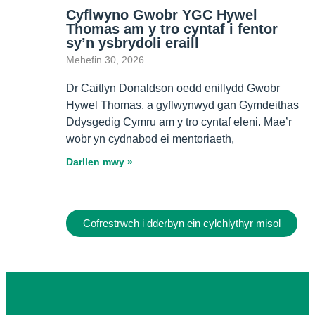
Cyflwyno Gwobr YGC Hywel
Thomas am y tro cyntaf i fentor
sy’n ysbrydoli eraill
Mehefin 30, 2026
Dr Caitlyn Donaldson oedd enillydd Gwobr
Hywel Thomas, a gyflwynwyd gan Gymdeithas
Ddysgedig Cymru am y tro cyntaf eleni. Mae’r
wobr yn cydnabod ei mentoriaeth,
Darllen mwy »
Cofrestrwch i dderbyn ein cylchlythyr misol