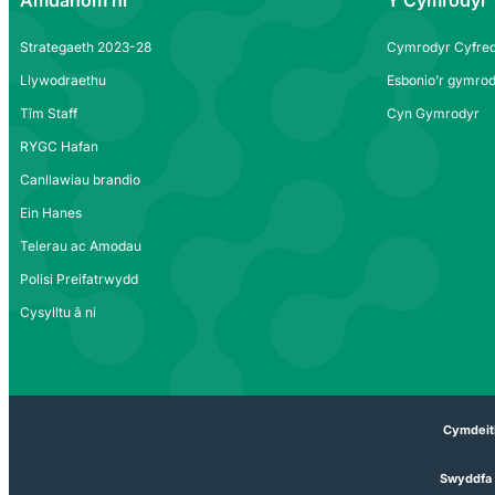
Amdanom ni
Y Cymrodyr
Strategaeth 2023-28
Cymrodyr Cyfred
Llywodraethu
Esbonio’r gymrod
Tîm Staff
Cyn Gymrodyr
RYGC Hafan
Canllawiau brandio
Ein Hanes
Telerau ac Amodau
Polisi Preifatrwydd
Cysylltu â ni
Cymdeit
Swyddfa 