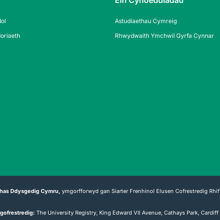
Ein Cyhoeddiadau
ol
Astudiaethau Cymreig
oriaeth
Rhwydwaith Ymchwil Gyrfa Cynnar
has Ddysgedig Cymru,
ymgorfforwyd gan Siarter Frenhinol Elusen Cofrestredig Rhif
gofrestredig:
The University Registry, King Edward VII Avenue, Cathays Park, Cardif