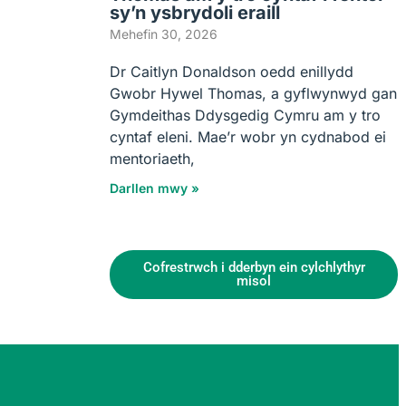
sy’n ysbrydoli eraill
Mehefin 30, 2026
Dr Caitlyn Donaldson oedd enillydd
Gwobr Hywel Thomas, a gyflwynwyd gan
Gymdeithas Ddysgedig Cymru am y tro
cyntaf eleni. Mae’r wobr yn cydnabod ei
mentoriaeth,
Darllen mwy »
Cofrestrwch i dderbyn ein cylchlythyr
misol