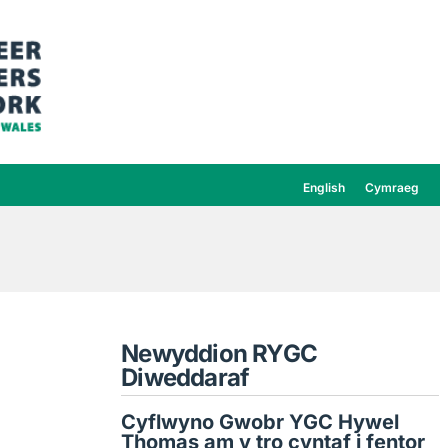
English
Cymraeg
Newyddion RYGC
Diweddaraf
Cyflwyno Gwobr YGC Hywel
Thomas am y tro cyntaf i fentor