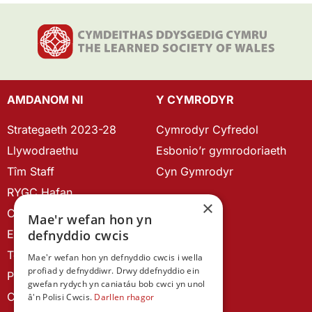
AMDANOM NI
Y CYMRODYR
Strategaeth 2023-28
Cymrodyr Cyfredol
Llywodraethu
Esbonio’r gymrodoriaeth
Tîm Staff
Cyn Gymrodyr
RYGC Hafan
×
Canllawiau brandio
Mae'r wefan hon yn
defnyddio cwcis
Ein Hanes
Telerau ac Amodau
Mae'r wefan hon yn defnyddio cwcis i wella
profiad y defnyddiwr. Drwy ddefnyddio ein
Polisi Preifatrwydd
gwefan rydych yn caniatáu bob cwci yn unol
Cysylltu â ni
â'n Polisi Cwcis.
Darllen rhagor