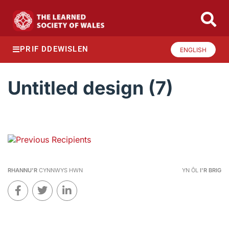
PRIF DDEWISLEN
ENGLISH
Untitled design (7)
RHANNU'R
CYNNWYS HWN
YN ÔL
I'R BRIG