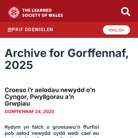
PRIF DDEWISLEN
ENGLISH
Archive for Gorffennaf,
2025
Croeso i’r aelodau newydd o’n
Cyngor, Pwyllgorau a’n
Grwpiau
GORFFENNAF 24, 2025
Rydym yn falch o groesawu’n ffurfiol
pob aelod newydd sydd wedi cael eu