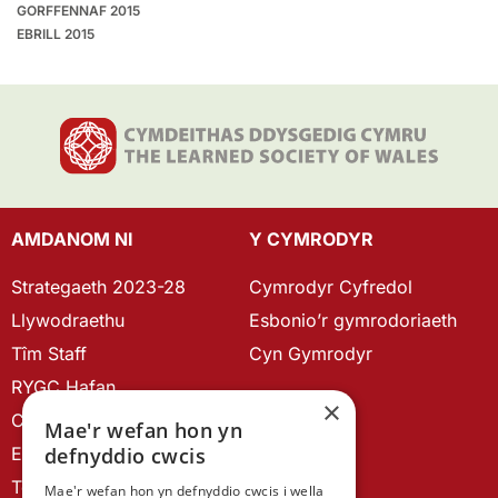
GORFFENNAF 2015
EBRILL 2015
AMDANOM NI
Y CYMRODYR
Strategaeth 2023-28
Cymrodyr Cyfredol
Llywodraethu
Esbonio’r gymrodoriaeth
Tîm Staff
Cyn Gymrodyr
RYGC Hafan
×
Canllawiau brandio
Mae'r wefan hon yn
Ein Hanes
defnyddio cwcis
Telerau ac Amodau
Mae'r wefan hon yn defnyddio cwcis i wella