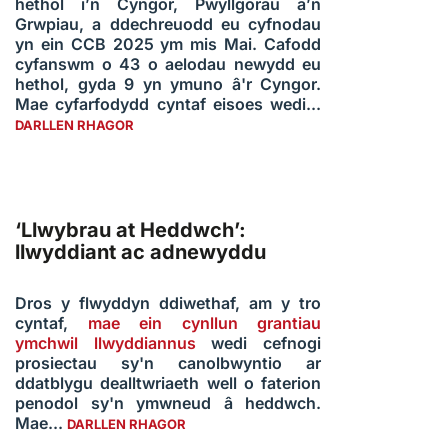
hethol i’n Cyngor, Pwyllgorau a’n
Grwpiau, a ddechreuodd eu cyfnodau
yn ein CCB 2025 ym mis Mai. Cafodd
cyfanswm o 43 o aelodau newydd eu
hethol, gyda 9 yn ymuno â'r Cyngor.
Mae cyfarfodydd cyntaf eisoes wedi...
DARLLEN RHAGOR
‘Llwybrau at Heddwch’:
llwyddiant ac adnewyddu
Dros y flwyddyn ddiwethaf, am y tro
cyntaf,
mae ein cynllun grantiau
ymchwil llwyddiannus
wedi cefnogi
prosiectau sy'n canolbwyntio ar
ddatblygu dealltwriaeth well o faterion
penodol sy'n ymwneud â heddwch.
Mae...
DARLLEN RHAGOR