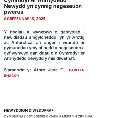
Cymrodyr er Anrhydedd
Newydd yn cynnig negeseuon
pwerus
GORFFENNAF 15, 2025
Y risgiau a wynebwn o ganlyniad i
newidiadau amgylcheddol yn yr Arctig
ac Antarctica, a’r angen i wrando ar
gymunedau ymylol oedd y negeseuon a
gyflwynwyd gan ddau o’n Cymrodyr er
Anrhydedd newydd y mis diwethaf.
Siaradodd yr Athro Jane F...
DARLLEN
RHAGOR
NEWYDDION DIWEDDARAF
CYMDEITHAS DDYSGEDIG CYMRU A MEDR YN CRYFHAU