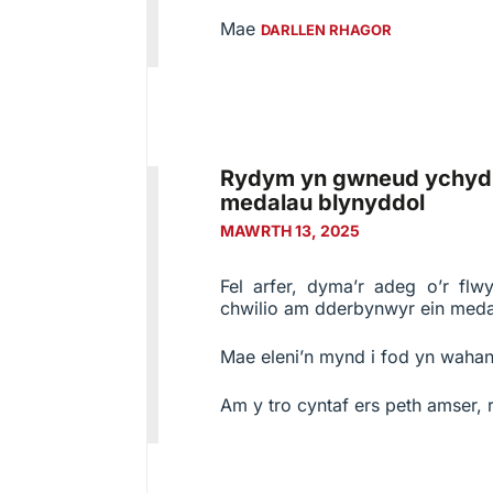
Mae
DARLLEN RHAGOR
Rydym yn gwneud ychydig
medalau blynyddol
MAWRTH 13, 2025
Fel arfer, dyma’r adeg o’r fl
chwilio am dderbynwyr ein meda
Mae eleni’n mynd i fod yn wahano
Am y tro cyntaf ers peth amser,