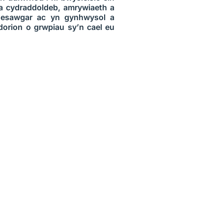
la cydraddoldeb, amrywiaeth a
oesawgar ac yn gynhwysol a
orion o grwpiau sy’n cael eu