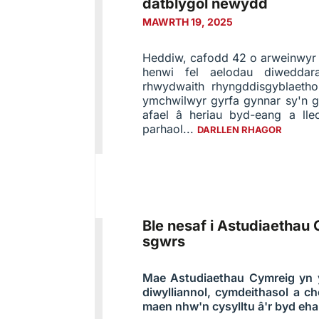
datblygol newydd
MAWRTH 19, 2025
Heddiw, cafodd 42 o arweinwyr 
henwi fel aelodau diwedda
rhwydwaith rhyngddisgyblaetho
ymchwilwyr gyrfa gynnar sy'n gw
afael â heriau byd-eang a ll
parhaol...
DARLLEN RHAGOR
Ble nesaf i Astudiaethau
sgwrs
Mae Astudiaethau Cymreig yn
diwylliannol, cymdeithasol a c
maen nhw'n cysylltu â'r byd eh