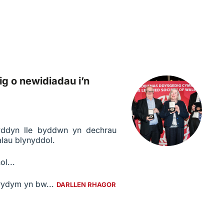
 o newidiadau i’n
wyddyn lle byddwn yn dechrau
lau blynyddol.
l...
 rydym yn bw...
DARLLEN RHAGOR