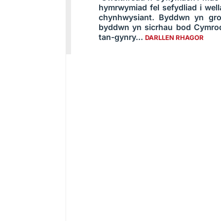
hymrwymiad fel sefydliad i wel
chynhwysiant. Byddwn yn gr
byddwn yn sicrhau bod Cymrod
tan-gynry...
DARLLEN RHAGOR