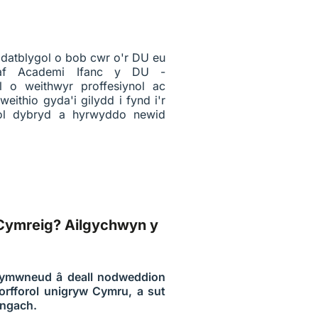
datblygol o bob cwr o'r DU eu
raf Academi Ifanc y DU -
l o weithwyr proffesiynol ac
eithio gyda'i gilydd i fynd i'r
eol dybryd a hyrwyddo newid
 Cymreig? Ailgychwyn y
 ymwneud â deall nodweddion
horfforol unigryw Cymru, a sut
angach
.