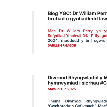
Blog YGC: Dr William Perr
brofiad o gynhadledd la
Mae Dr William Perry yn ym
Sefydliad Ymchwil Dŵr Prifysgo
2024, rhoddodd y brif sgwrs
DARLLEN RHAGOR
Diwrnod Rhyngwladol y 
hymrwymiad i sicrhau #
MAWRTH 7, 2025
Thema Diwrnod Rhyngwla
‘Gweithredu’n Gyflymach’. Mae’