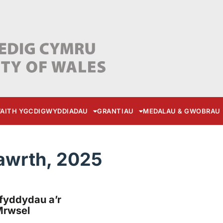
AITH YGC
DIGWYDDIADAU
GRANTIAU
MEDALAU & GWOBRAU
awrth, 2025
fyddydau a’r
Mrwsel