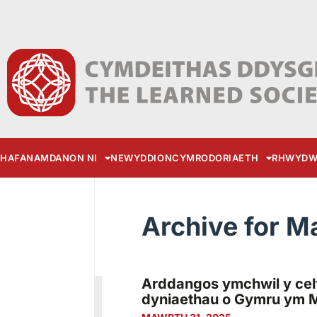
HAFAN
AMDANON NI
NEWYDDION
CYMRODORIAETH
RHWYDW
Archive for M
Arddangos ymchwil y cel
dyniaethau o Gymru ym 