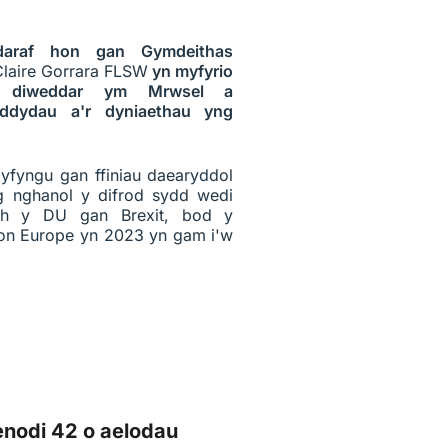
daraf hon gan Gymdeithas
Claire Gorrara FLSW
yn myfyrio
ad diweddar ym Mrwsel a
ddydau a'r dyniaethau yng
gyfyngu gan ffiniau daearyddol
g nghanol y difrod sydd wedi
ch y DU gan Brexit, bod y
zon Europe yn 2023 yn gam i'w
enodi 42 o aelodau