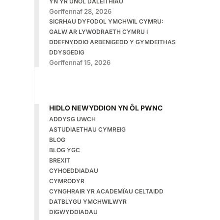
YN YR UNOL DALEITHIAU
Gorffennaf 28, 2026
SICRHAU DYFODOL YMCHWIL CYMRU:
GALW AR LYWODRAETH CYMRU I
DDEFNYDDIO ARBENIGEDD Y GYMDEITHAS
DDYSGEDIG
Gorffennaf 15, 2026
HIDLO NEWYDDION YN ÔL PWNC
ADDYSG UWCH
ASTUDIAETHAU CYMREIG
BLOG
BLOG YGC
BREXIT
CYHOEDDIADAU
CYMRODYR
CYNGHRAIR YR ACADEMÏAU CELTAIDD
DATBLYGU YMCHWILWYR
DIGWYDDIADAU