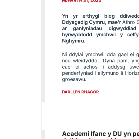
MAWRTH 31, 2025
Yn yr erthygl blog ddiwed
Ddysgedig Cymru, mae'r
Athro 
ar ganlyniadau digwyddi
hyrwyddodd ymchwil y celfy
Nghymru
.
Ni ddylai ymchwil dda gael ei 
neu wleidyddol. Dyna pam, yn
cael ei achosi i addysg uw
penderfyniad i ailymuno â Hori
groesawu.
DARLLEN RHAGOR
Academi Ifanc y DU yn p