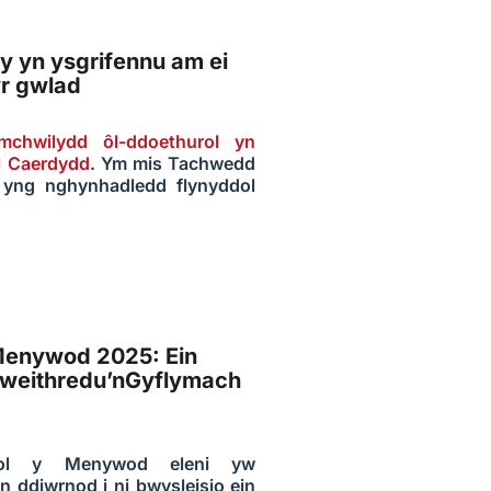
y yn ysgrifennu am ei
wr gwlad
chwilydd ôl-ddoethurol yn
l Caerdydd
. Ym mis Tachwedd
 yng nghynhadledd flynyddol
Menywod 2025: Ein
Gweithredu’nGyflymach
dol y Menywod eleni yw
n ddiwrnod i ni bwysleisio ein