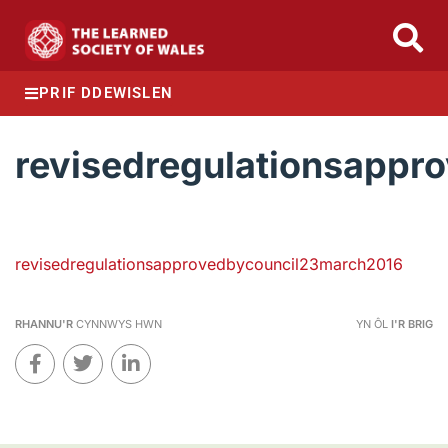
PRIF DDEWISLEN
revisedregulationsapp
revisedregulationsapprovedbycouncil23march2016
RHANNU'R
CYNNWYS HWN
YN ÔL
I'R BRIG