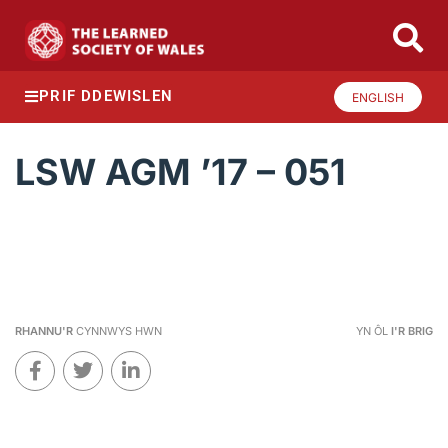
PRIF DDEWISLEN
ENGLISH
LSW AGM ’17 – 051
RHANNU'R
CYNNWYS HWN
YN ÔL
I'R BRIG