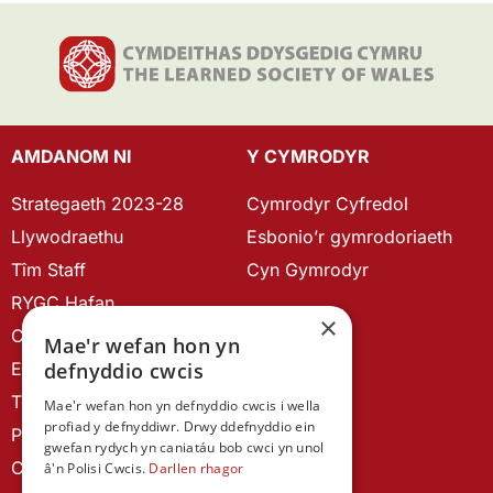
AMDANOM NI
Y CYMRODYR
Strategaeth 2023-28
Cymrodyr Cyfredol
Llywodraethu
Esbonio’r gymrodoriaeth
Tîm Staff
Cyn Gymrodyr
RYGC Hafan
×
Canllawiau brandio
Mae'r wefan hon yn
Ein Hanes
defnyddio cwcis
Telerau ac Amodau
Mae'r wefan hon yn defnyddio cwcis i wella
profiad y defnyddiwr. Drwy ddefnyddio ein
Polisi Preifatrwydd
gwefan rydych yn caniatáu bob cwci yn unol
Cysylltu â ni
â'n Polisi Cwcis.
Darllen rhagor