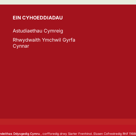
EIN CYHOEDDIADAU
Astudiaethau Cymreig
Rhwydwaith Ymchwil Gyrfa
Cynnar
deithas Ddysgedig Cymru
, corfforedig drwy Siarter Frenhinol. Elusen Cofrestredig Rhif 1168