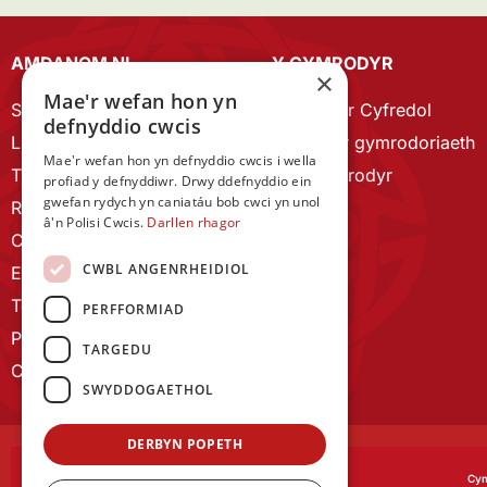
AMDANOM NI
Y CYMRODYR
×
Mae'r wefan hon yn
Strategaeth 2023-28
Cymrodyr Cyfredol
defnyddio cwcis
Llywodraethu
Esbonio’r gymrodoriaeth
Mae'r wefan hon yn defnyddio cwcis i wella
Tîm Staff
Cyn Gymrodyr
profiad y defnyddiwr. Drwy ddefnyddio ein
gwefan rydych yn caniatáu bob cwci yn unol
RYGC Hafan
â'n Polisi Cwcis.
Darllen rhagor
Canllawiau brandio
CWBL ANGENRHEIDIOL
Ein Hanes
Telerau ac Amodau
PERFFORMIAD
Polisi Preifatrwydd
TARGEDU
Cysylltu â ni
SWYDDOGAETHOL
DERBYN POPETH
Cym