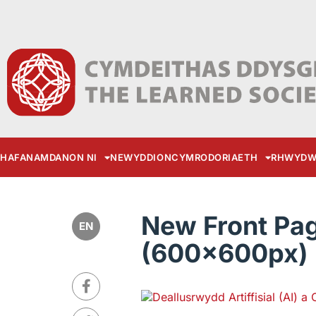
HAFAN
AMDANON NI
NEWYDDION
CYMRODORIAETH
RHWYDW
New Front Pa
EN
(600x600px) 