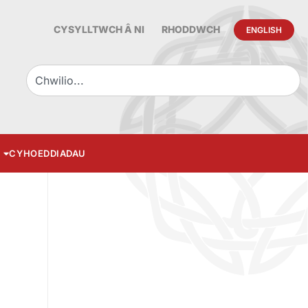
CYSYLLTWCH Â NI
RHODDWCH
ENGLISH
CYHOEDDIADAU