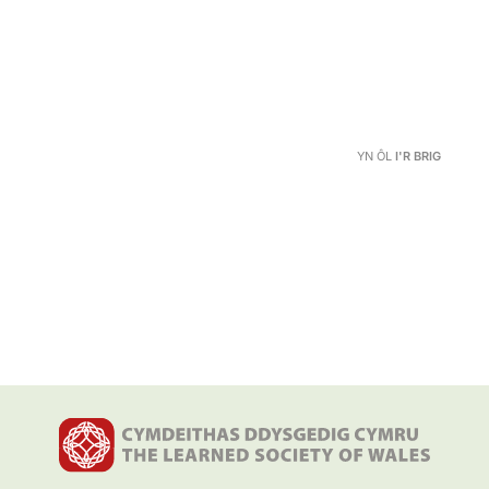
YN ÔL
I'R BRIG