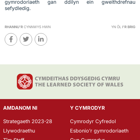
gymrodoriaeth gan ddilyn ein gweithdrefnau
sefydledig.
RHANNU'R
CYNNWYS HWN
YN ÔL
I'R BRIG
AMDANOM NI
Y CYMRODYR
Strategaeth 2023-28
Cymrodyr Cyfredol
Llywodraethu
Esbonio’r gymrodoriaeth
Tîm Staff
Cyn Gymrodyr