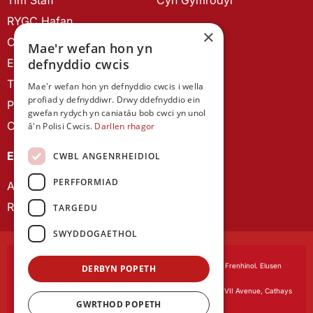
RYGC Hafan
×
Canllawiau brandio
Mae'r wefan hon yn
Ein Hanes
defnyddio cwcis
Telerau ac Amodau
Mae'r wefan hon yn defnyddio cwcis i wella
profiad y defnyddiwr. Drwy ddefnyddio ein
Polisi Preifatrwydd
gwefan rydych yn caniatáu bob cwci yn unol
Cysylltu â ni
â'n Polisi Cwcis.
Darllen rhagor
EIN CYHOEDDIADAU
CWBL ANGENRHEIDIOL
PERFFORMIAD
Astudiaethau Cymreig
Rhwydwaith Ymchwil Gyrfa Cynnar
TARGEDU
SWYDDOGAETHOL
Cymdeithas Ddysgedig Cymru
, corfforedig drwy Siarter Frenhinol. Elusen
DERBYN POPETH
Cofrestredig Rhif 1168622.
Swyddfa gofrestredig:
The University Registry, King Edward VII Avenue, Cathays
GWRTHOD POPETH
Park, Cardiff CF10 3NS