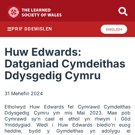
PRIF DDEWISLEN
ENGLISH
Huw Edwards:
Datganiad Cymdeithas
Ddysgedig Cymru
31 Mehefin 2024
Etholwyd Huw Edwards fel Cymrawd Cymdeithas
Ddysgedig Cymru ym mis Mai 2023. Mae pob
Cymrawd sy’n cael ei ethol yn rhwym i Gôd
Ymddygiad. Wedi i Huw Edwards bledio’n euog
heddiw, bydd y Gymdeithas yn adolygu ei