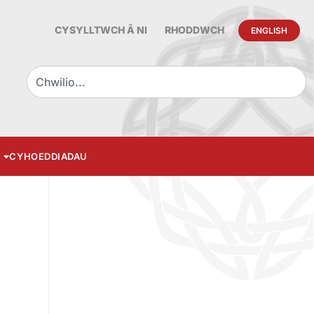
CYSYLLTWCH Â NI
RHODDWCH
ENGLISH
CYHOEDDIADAU