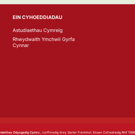
EIN CYHOEDDIADAU
Astudiaethau Cymreig
Rhwydwaith Ymchwil Gyrfa
Cynnar
deithas Ddysgedig Cymru
, corfforedig drwy Siarter Frenhinol. Elusen Cofrestredig Rhif 1168