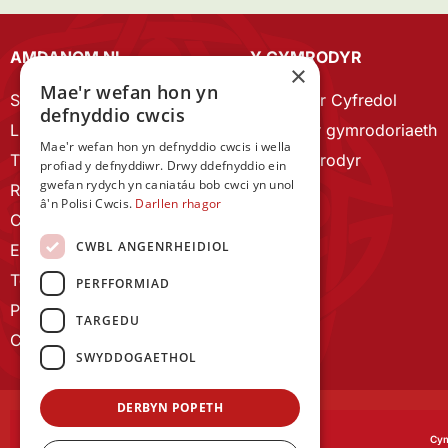
AMDANOM NI
Y CYMRODYR
×
Mae'r wefan hon yn
Strategaeth 2023-28
Cymrodyr Cyfredol
defnyddio cwcis
Llywodraethu
Esbonio’r gymrodoriaeth
Mae'r wefan hon yn defnyddio cwcis i wella
Tîm Staff
Cyn Gymrodyr
profiad y defnyddiwr. Drwy ddefnyddio ein
gwefan rydych yn caniatáu bob cwci yn unol
RYGC Hafan
â'n Polisi Cwcis.
Darllen rhagor
Canllawiau brandio
CWBL ANGENRHEIDIOL
Ein Hanes
Telerau ac Amodau
PERFFORMIAD
Polisi Preifatrwydd
TARGEDU
Cysylltu â ni
SWYDDOGAETHOL
DERBYN POPETH
Cym