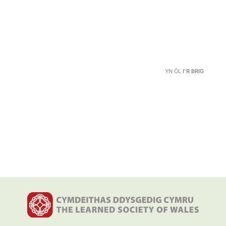
YN ÔL
I'R BRIG