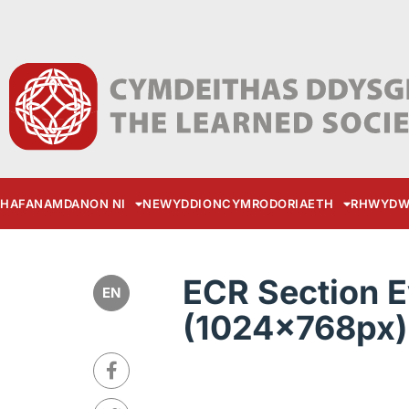
HAFAN
AMDANON NI
NEWYDDION
CYMRODORIAETH
RHWYDW
ECR Section E
EN
(1024x768px)