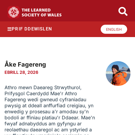
PRIF DDEWISLEN
ENGLISH
Åke Fagereng
EBRILL 28, 2026
Athro mewn Daeareg Strwythurol,
Prifysgol Caerdydd Mae'r Athro
Fagereng wedi gwneud cyfraniadau
pwysig at ddeall anffurfiad creigiau, yn
enwedig y prosesau a'r amodau sy'n
bodoli ar ffiniau platiau'r Ddaear. Mae'n
fwyaf adnabyddus am gyfyngu ar
reolaethau daearegol ac am ystyried a