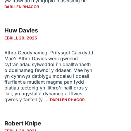
yw ffawtiau'n ymgripio'n aseismig ne...
DARLLEN RHAGOR
Huw Davies
EBRILL 29, 2025
Athro Geodynameg, Prifysgol Caerdydd
Mae'r Athro Davies wedi gwneud
cyfraniadau sylweddol i'n dealltwriaeth
o ddeinameg fewnol y ddaear. Mae hyn
yn cynnwys datblygu modelau i ddeall
ffurfiant a mudiant magma pan fydd
platiau tectonig yn llithro'r naill dros y
llall, yn ogystal â dynameg a fflwcs
gwres y fantell (y ...
DARLLEN RHAGOR
Robert Knipe
EBRILL 29, 2021