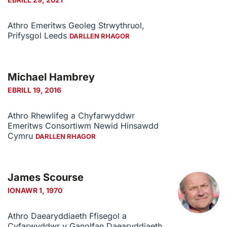
Athro Emeritws Geoleg Strwythruol,
Prifysgol Leeds
DARLLEN RHAGOR
Michael Hambrey
EBRILL 19, 2016
Athro Rhewlifeg a Chyfarwyddwr
Emeritws Consortiwm Newid Hinsawdd
Cymru
DARLLEN RHAGOR
James Scourse
IONAWR 1, 1970
Athro Daearyddiaeth Ffisegol a
Cyfarwyddwr y Ganolfan Daearyddiaeth