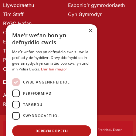
Llywodraethu
Esbonio’r gymrodoriaeth
Tîm Staff
Cyn Gymrodyr
RYGC Hafan
×
Canllawiau brandio
Mae'r wefan hon yn
Ein Hanes
defnyddio cwcis
Telerau ac Amodau
Mae'r wefan hon yn defnyddio cwcis i wella
profiad y defnyddiwr. Drwy ddefnyddio ein
Polisi Preifatrwydd
gwefan rydych yn caniatáu bob cwci yn unol
Cysylltu â ni
â'n Polisi Cwcis.
Darllen rhagor
EIN CYHOEDDIADAU
CWBL ANGENRHEIDIOL
PERFFORMIAD
Astudiaethau Cymreig
Rhwydwaith Ymchwil Gyrfa Cynnar
TARGEDU
SWYDDOGAETHOL
Cymdeithas Ddysgedig Cymru
, corfforedig drwy Siarter Frenhinol. Elusen
DERBYN POPETH
Cofrestredig Rhif 1168622.