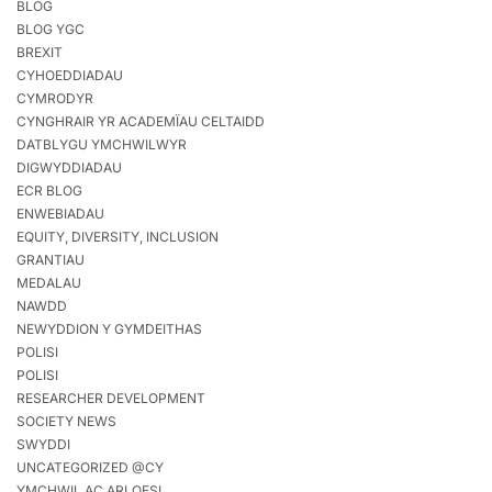
BLOG
BLOG YGC
BREXIT
CYHOEDDIADAU
CYMRODYR
CYNGHRAIR YR ACADEMÏAU CELTAIDD
DATBLYGU YMCHWILWYR
DIGWYDDIADAU
ECR BLOG
ENWEBIADAU
EQUITY, DIVERSITY, INCLUSION
GRANTIAU
MEDALAU
NAWDD
NEWYDDION Y GYMDEITHAS
POLISI
POLISI
RESEARCHER DEVELOPMENT
SOCIETY NEWS
SWYDDI
UNCATEGORIZED @CY
YMCHWIL AC ARLOESI