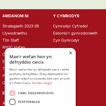
AMDANOM NI
Y CYMRODYR
Strategaeth 2023-28
Cymrodyr Cyfredol
Llywodraethu
Esbonio’r gymrodoriaeth
Tîm Staff
Cyn Gymrodyr
RYGC Hafan
×
Canllawiau brandio
Mae'r wefan hon yn
Ein Hanes
defnyddio cwcis
Telerau ac Amodau
Mae'r wefan hon yn defnyddio cwcis i wella
profiad y defnyddiwr. Drwy ddefnyddio ein
Polisi Preifatrwydd
gwefan rydych yn caniatáu bob cwci yn unol
Cysylltu â ni
â'n Polisi Cwcis.
Darllen rhagor
EIN CYHOEDDIADAU
CWBL ANGENRHEIDIOL
PERFFORMIAD
Astudiaethau Cymreig