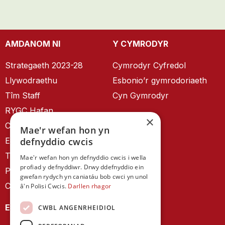
AMDANOM NI
Y CYMRODYR
Strategaeth 2023-28
Cymrodyr Cyfredol
Llywodraethu
Esbonio’r gymrodoriaeth
Tîm Staff
Cyn Gymrodyr
RYGC Hafan
×
Canllawiau brandio
Mae'r wefan hon yn
Ein Hanes
defnyddio cwcis
Telerau ac Amodau
Mae'r wefan hon yn defnyddio cwcis i wella
profiad y defnyddiwr. Drwy ddefnyddio ein
Polisi Preifatrwydd
gwefan rydych yn caniatáu bob cwci yn unol
Cysylltu â ni
â'n Polisi Cwcis.
Darllen rhagor
EIN CYHOEDDIADAU
CWBL ANGENRHEIDIOL