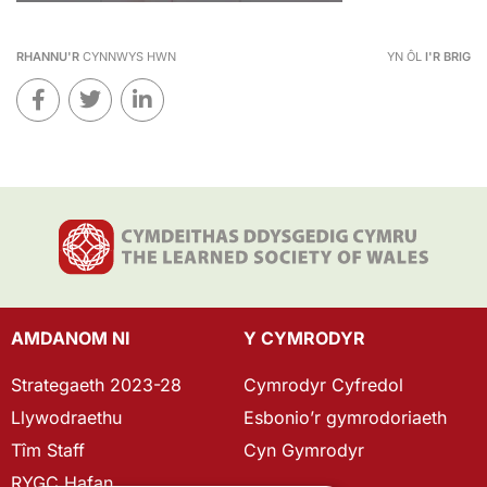
RHANNU'R
CYNNWYS HWN
YN ÔL
I'R BRIG
AMDANOM NI
Y CYMRODYR
Strategaeth 2023-28
Cymrodyr Cyfredol
Llywodraethu
Esbonio’r gymrodoriaeth
Tîm Staff
Cyn Gymrodyr
RYGC Hafan