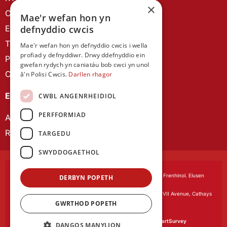
×
Canllawiau brandio
Mae'r wefan hon yn
Ein Hanes
defnyddio cwcis
Telerau ac Amodau
Mae'r wefan hon yn defnyddio cwcis i wella
profiad y defnyddiwr. Drwy ddefnyddio ein
Polisi Preifatrwydd
gwefan rydych yn caniatáu bob cwci yn unol
Cysylltu â ni
â'n Polisi Cwcis.
Darllen rhagor
EIN CYHOEDDIADAU
CWBL ANGENRHEIDIOL
PERFFORMIAD
Astudiaethau Cymreig
Rhwydwaith Ymchwil Gyrfa Cynnar
TARGEDU
SWYDDOGAETHOL
Cymdeithas Ddysgedig Cymru
, corfforedig drwy Siarter Frenhinol. Elusen
DERBYN POPETH
Cofrestredig Rhif 1168622.
Swyddfa gofrestredig:
The University Registry, King Edward VII Avenue, Cathays
GWRTHOD POPETH
Park, Cardiff CF10 3NS
Gwefan gan:
Waters Creative
Caiff ein meddalwedd arolygon ei phweru gan
SmartSurvey
DANGOS MANYLION