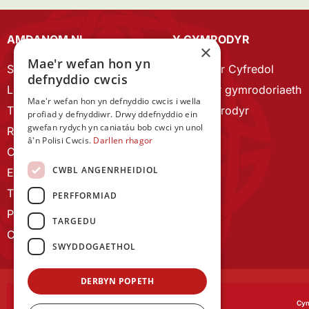
AMDANOM NI
Y CYMRODYR
×
Mae'r wefan hon yn
Strategaeth 2023-28
Cymrodyr Cyfredol
defnyddio cwcis
Llywodraethu
Esbonio’r gymrodoriaeth
Mae'r wefan hon yn defnyddio cwcis i wella
Tîm Staff
Cyn Gymrodyr
profiad y defnyddiwr. Drwy ddefnyddio ein
gwefan rydych yn caniatáu bob cwci yn unol
RYGC Hafan
â'n Polisi Cwcis.
Darllen rhagor
Canllawiau brandio
CWBL ANGENRHEIDIOL
Ein Hanes
Telerau ac Amodau
PERFFORMIAD
Polisi Preifatrwydd
TARGEDU
Cysylltu â ni
SWYDDOGAETHOL
DERBYN POPETH
Cym