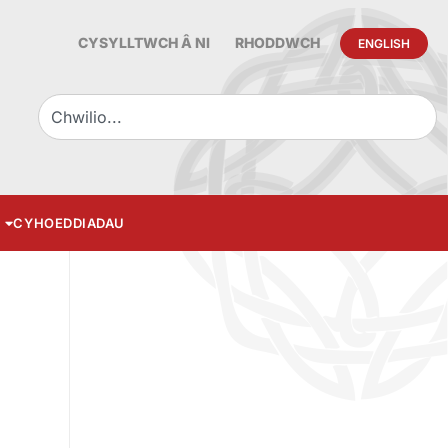
CYSYLLTWCH Â NI
RHODDWCH
ENGLISH
CYHOEDDIADAU