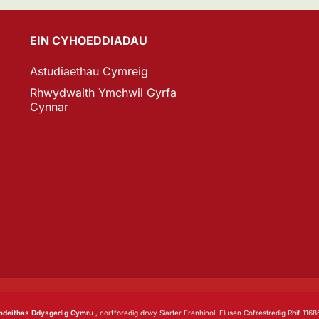
EIN CYHOEDDIADAU
Astudiaethau Cymreig
Rhwydwaith Ymchwil Gyrfa
Cynnar
deithas Ddysgedig Cymru
, corfforedig drwy Siarter Frenhinol. Elusen Cofrestredig Rhif 1168