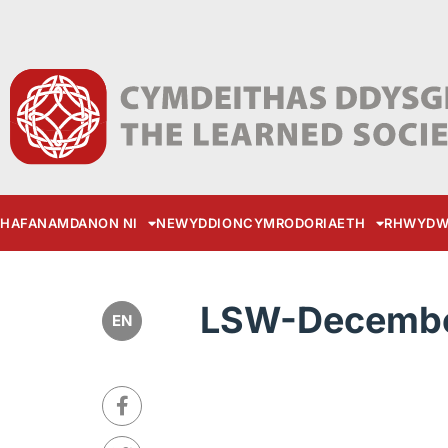
HAFAN
AMDANON NI
NEWYDDION
CYMRODORIAETH
RHWYDW
LSW-Decembe
EN