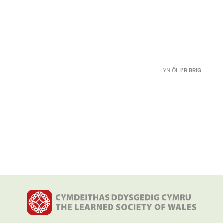
YN ÔL
I'R BRIG