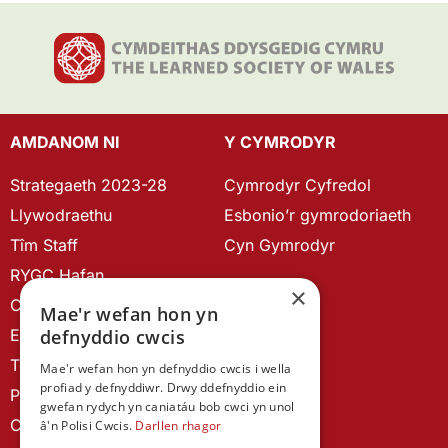
AMDANOM NI
Y CYMRODYR
Strategaeth 2023-28
Cymrodyr Cyfredol
Llywodraethu
Esbonio’r gymrodoriaeth
Tîm Staff
Cyn Gymrodyr
RYGC Hafan
×
Canllawiau brandio
Mae'r wefan hon yn
Ein Hanes
defnyddio cwcis
Telerau ac Amodau
Mae'r wefan hon yn defnyddio cwcis i wella
profiad y defnyddiwr. Drwy ddefnyddio ein
Polisi Preifatrwydd
gwefan rydych yn caniatáu bob cwci yn unol
Cysylltu â ni
â'n Polisi Cwcis.
Darllen rhagor