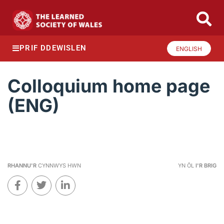
PRIF DDEWISLEN
ENGLISH
Colloquium home page
(ENG)
RHANNU'R
CYNNWYS HWN
YN ÔL
I'R BRIG