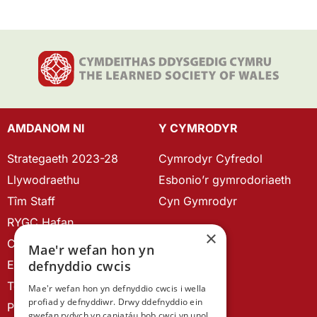
AMDANOM NI
Y CYMRODYR
Strategaeth 2023-28
Cymrodyr Cyfredol
Llywodraethu
Esbonio’r gymrodoriaeth
Tîm Staff
Cyn Gymrodyr
RYGC Hafan
×
Canllawiau brandio
Mae'r wefan hon yn
Ein Hanes
defnyddio cwcis
Telerau ac Amodau
Mae'r wefan hon yn defnyddio cwcis i wella
profiad y defnyddiwr. Drwy ddefnyddio ein
Polisi Preifatrwydd
gwefan rydych yn caniatáu bob cwci yn unol