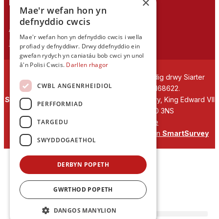
×
EIN CYHOEDDIADAU
Mae'r wefan hon yn
defnyddio cwcis
Astudiaethau Cymreig
Mae'r wefan hon yn defnyddio cwcis i wella
Rhwydwaith Ymchwil Gyrfa Cynnar
profiad y defnyddiwr. Drwy ddefnyddio ein
gwefan rydych yn caniatáu bob cwci yn unol
â'n Polisi Cwcis.
Darllen rhagor
Cymdeithas Ddysgedig Cymru
, corfforedig drwy Siarter
CWBL ANGENRHEIDIOL
Frenhinol. Elusen Cofrestredig Rhif 1168622.
Swyddfa gofrestredig:
The University Registry, King Edward VII
PERFFORMIAD
Avenue, Cathays Park, Cardiff CF10 3NS
TARGEDU
Gwefan gan:
Waters Creative
Caiff ein meddalwedd arolygon ei phweru gan
SmartSurvey
SWYDDOGAETHOL
DERBYN POPETH
GWRTHOD POPETH
DANGOS MANYLION