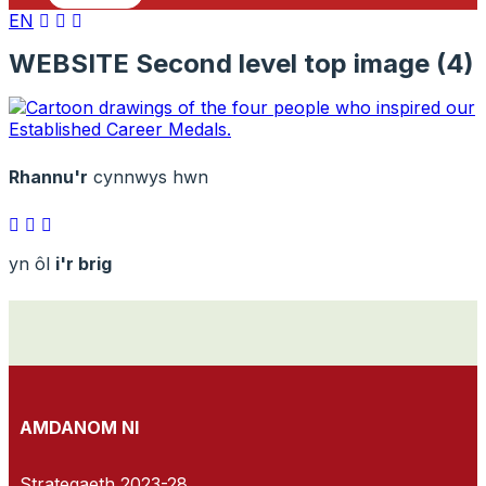
EN
WEBSITE Second level top image (4)
Rhannu'r
cynnwys hwn
yn ôl
i'r brig
AMDANOM NI
Strategaeth 2023-28